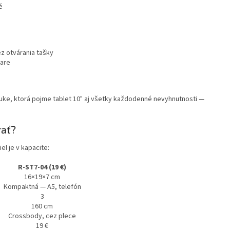
é
ez otvárania tašky
iare
nuke, ktorá pojme tablet 10" aj všetky každodenné nevyhnutnosti —
rať?
l je v kapacite:
R-ST7-04 (19 €)
16×19×7 cm
Kompaktná — A5, telefón
3
160 cm
Crossbody, cez plece
19 €