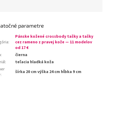
atočné parametre
Pánske kožené crossbody tašky a tašky
gória
:
cez rameno z pravej kože — 11 modelov
od 17 €
a
:
čierna
iál
:
teľacia hladká koža
mer
šírka 20 cm výška 24 cm hĺbka 9 cm
y
: