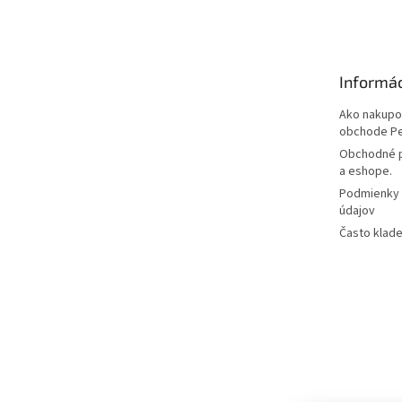
á
p
ä
t
Informác
i
e
Ako nakupo
obchode P
Obchodné p
a eshope.
Podmienky 
údajov
Často klade