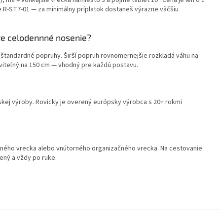
, má 4 vonkajšie vrecká namiesto 3 a pojme tablet 10". Cena je len o 1
me R-ST7-01 — za minimálny príplatok dostaneš výrazne väčšiu
re celodennné nosenie?
o štandardné popruhy. Širší popruh rovnomernejšie rozkladá váhu na
viteľný na 150 cm — vhodný pre každú postavu.
skej výroby. Rovicky je overený európsky výrobca s 20+ rokmi
vného vrecka alebo vnútorného organizačného vrecka. Na cestovanie
ený a vždy po ruke.