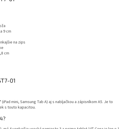
oža
ka 9 cm
nkajšie na zips
ke
3,8 cm
ST7-01
(iPad mini, Samsung Tab A) aj s nabíjačkou a zápisníkom A5. Je to
k s touto kapacitou.
04?