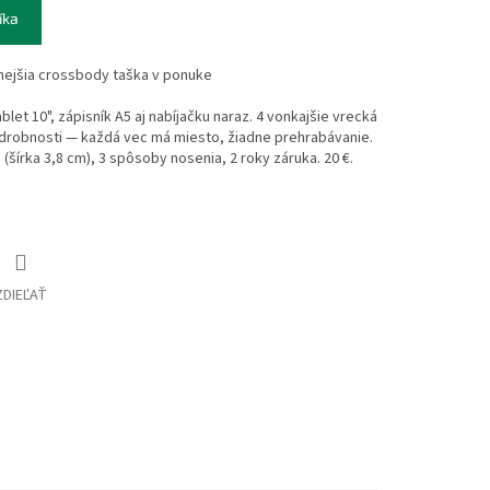
íka
nejšia crossbody taška v ponuke
et 10", zápisník A5 aj nabíjačku naraz. 4 vonkajšie vrecká
á, drobnosti — každá vec má miesto, žiadne prehrabávanie.
(šírka 3,8 cm), 3 spôsoby nosenia, 2 roky záruka. 20 €.
ZDIEĽAŤ