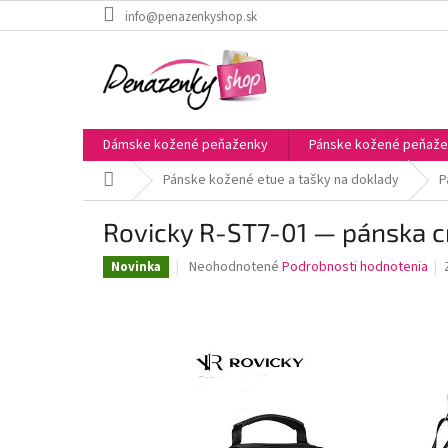
Prejsť
info@penazenkyshop.sk
na
obsah
Dámske kožené peňaženky
Pánske kožené peňaž
Domov
Pánske kožené etue a tašky na doklady
P
Rovicky R-ST7-01 — pánska cr
Priemerné
Neohodnotené
Podrobnosti hodnotenia
Novinka
hodnotenie
produktu
je
0,0
z
5
hviezdičiek.