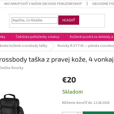
AKO NAKUPOVAŤ V NAŠOM OBCHODE PENAZENKYSHOP
OBCHODNÉ POD
HĽADAŤ
enky
Čašnícke peňaženky a buksy
Kožené puzdrá na doklady a 
ánske kožené crossbody tašky
Rovicky R-ST7-01 — pánska crossbody
ossbody taška z pravej kože, 4 vonkaj
Značka:
Rovicky
€20
Jednotková
Skladom
cena:
Môžeme doručiť do:
12.08.2026