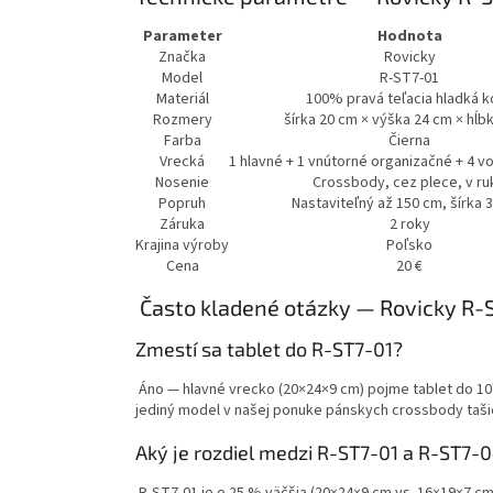
Parameter
Hodnota
Značka
Rovicky
Model
R-ST7-01
Materiál
100% pravá teľacia hladká k
Rozmery
šírka 20 cm × výška 24 cm × hĺb
Farba
Čierna
Vrecká
1 hlavné + 1 vnútorné organizačné + 4 vo
Nosenie
Crossbody, cez plece, v ru
Popruh
Nastaviteľný až 150 cm, šírka 
Záruka
2 roky
Krajina výroby
Poľsko
Cena
20 €
Často kladené otázky — Rovicky R-
Zmestí sa tablet do R-ST7-01?
Áno — hlavné vrecko (20×24×9 cm) pojme tablet do 10" 
jediný model v našej ponuke pánskych crossbody tašie
Aký je rozdiel medzi R-ST7-01 a R-ST7-