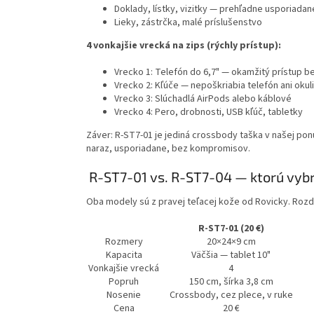
Doklady, lístky, vizitky — prehľadne usporiadan
Lieky, zástrčka, malé príslušenstvo
4 vonkajšie vrecká na zips (rýchly prístup):
Vrecko 1: Telefón do 6,7" — okamžitý prístup b
Vrecko 2: Kľúče — nepoškriabia telefón ani okul
Vrecko 3: Slúchadlá AirPods alebo káblové
Vrecko 4: Pero, drobnosti, USB kľúč, tabletky
Záver:
R-ST7-01 je jediná crossbody taška v našej po
naraz, usporiadane, bez kompromisov.
R-ST7-01 vs. R-ST7-04 — ktorú vyb
Oba modely sú z pravej teľacej kože od Rovicky. Rozdie
R-ST7-01 (20 €)
Rozmery
20×24×9 cm
Kapacita
Väčšia — tablet 10"
Vonkajšie vrecká
4
Popruh
150 cm, šírka 3,8 cm
Nosenie
Crossbody, cez plece, v ruke
Cena
20 €