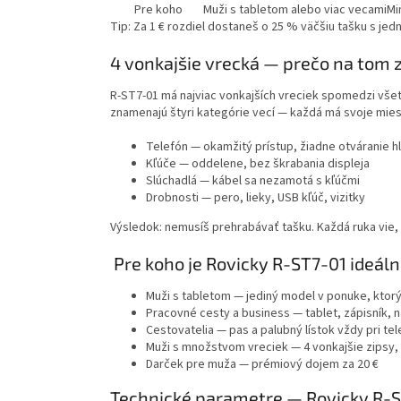
Pre koho
Muži s tabletom alebo viac vecami
Mi
Tip:
Za 1 € rozdiel dostaneš o 25 % väčšiu tašku s jed
4 vonkajšie vrecká — prečo na tom 
R-ST7-01 má
najviac vonkajších vreciek spomedzi vše
znamenajú štyri kategórie vecí — každá má svoje mies
Telefón
— okamžitý prístup, žiadne otváranie h
Kľúče
— oddelene, bez škrabania displeja
Slúchadlá
— kábel sa nezamotá s kľúčmi
Drobnosti
— pero, lieky, USB kľúč, vizitky
Výsledok: nemusíš prehrabávať tašku. Každá ruka vie,
Pre koho je Rovicky R-ST7-01 ideál
Muži s tabletom
— jediný model v ponuke, ktorý
Pracovné cesty a business
— tablet, zápisník, 
Cestovatelia
— pas a palubný lístok vždy pri tel
Muži s množstvom vreciek
— 4 vonkajšie zipsy
Darček pre muža
— prémiový dojem za 20 €
Technické parametre — Rovicky R-