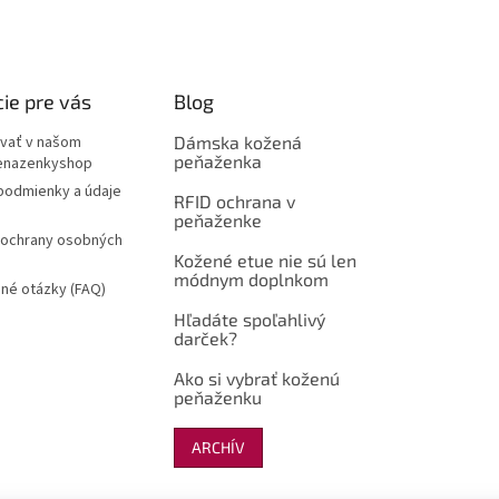
ie pre vás
Blog
vať v našom
Dámska kožená
peňaženka
enazenkyshop
odmienky a údaje
RFID ochrana v
peňaženke
ochrany osobných
Kožené etue nie sú len
módnym doplnkom
né otázky (FAQ)
Hľadáte spoľahlivý
darček?
Ako si vybrať koženú
peňaženku
ARCHÍV