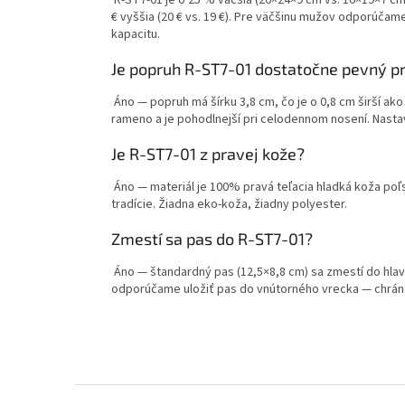
R-ST7-01 je o 25 % väčšia (20×24×9 cm vs. 16×19×7 cm)
€ vyššia (20 € vs. 19 €). Pre väčšinu mužov odporúča
kapacitu.
Je popruh R-ST7-01 dostatočne pevný p
Áno — popruh má šírku 3,8 cm, čo je o 0,8 cm širší ak
rameno a je pohodlnejší pri celodennom nosení. Nasta
Je R-ST7-01 z pravej kože?
Áno — materiál je 100% pravá teľacia hladká koža poľ
tradície. Žiadna eko-koža, žiadny polyester.
Zmestí sa pas do R-ST7-01?
Áno — štandardný pas (12,5×8,8 cm) sa zmestí do hla
odporúčame uložiť pas do vnútorného vrecka — chrán
Z