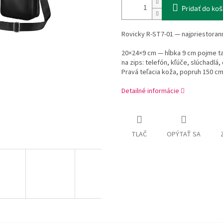
Pridať do koš
Rovicky R-ST7-01 — najpriestoran
20×24×9 cm — hĺbka 9 cm pojme tabl
na zips: telefón, kľúče, slúchadl
Pravá teľacia koža, popruh 150 cm 
Detailné informácie
TLAČ
OPÝTAŤ SA