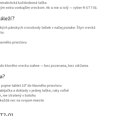
nimalistická každodenná taška
ným extra vonkajším vreckom. Ak si nie si istý — vyber R-ST7-01.
záleží?
tkých pánskych crossbody tašiek v našej ponuke.
Štyri vrecká
to:
lavného priestoru
 do ktorého vrecka siahne — bez pozerania, bez zdržania.
na?
 pojme tablet 10" do hlavného priestoru
nabíjačka a doklady v jednej taške, ruky voľné
e, nie stratený v batohu
, každá vec na svojom mieste
ST7-01