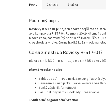
Popis
Diskusia
Značka
Podrobný popis
Rovicky R-ST7-01 je najpriestorannejší model v 
ako kompaktná R-ST7-04. Rozmery 20×24×9 cm, 4 vonkajš
hladká koža, nastaviteľný popruh až 150 cm, šírka 3,8
crossbody aj v ruke. Čierna hladká koža — odolná, eleg
Čo sa zmestí do Rovicky R-ST7-01?
Hĺbka 9 cm je kľúč — R-ST7-01 je o 2 cm hlbšia ako väč
Hlavné vrecko na zips:
Tablet do 10" — iPad mini, Samsung Tab A (celý
Peňaženka + nabíjačka + kábel — naraz bez tlač
Tenký zápisník formátu A5
Pas + palubný lístok + doklady + rezervácie
1 vnútorné organizačné vrecko: