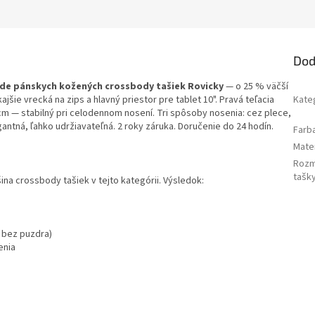
Dod
rade pánskych kožených crossbody tašiek Rovicky
— o 25 % väčší
ie vrecká na zips a hlavný priestor pre tablet 10". Pravá teľacia
Kate
 cm — stabilný pri celodennom nosení. Tri spôsoby nosenia: cez plece,
antná, ľahko udržiavateľná. 2 roky záruka. Doručenie do 24 hodín.
Farb
Mater
Roz
tašk
šina crossbody tašiek v tejto kategórii. Výsledok:
, bez puzdra)
enia