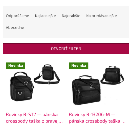
R
a
Odporúčame
Najlacnejšie
Najdrahšie
Najpredávanejšie
d
e
Abecedne
n
i
e
OTVORIŤ FILTER
p
r
V
Novinka
Novinka
o
ý
d
p
u
i
k
s
t
p
o
r
v
o
d
Rovicky R-ST7 — pánska
Rovicky R-13206-M —
u
crossbody taška z pravej
pánska crossbody taška z
k
kože, vstupný model
pravej kože s dvojitým