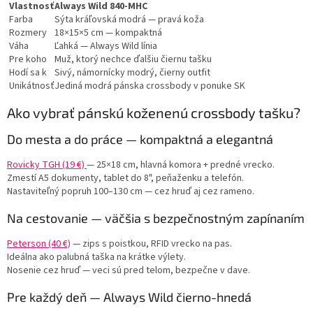
Vlastnosť
Always Wild 840-MHC
Farba
Sýta kráľovská modrá — pravá koža
Rozmery
18×15×5 cm — kompaktná
Váha
Ľahká — Always Wild línia
Pre koho
Muž, ktorý nechce ďalšiu čiernu tašku
Hodí sa k
Sivý, námornícky modrý, čierny outfit
Unikátnosť
Jediná modrá pánska crossbody v ponuke SK
Ako vybrať pánskú koženenú crossbody tašku?
Do mesta a do práce — kompaktná a elegantná
Rovicky TGH (19 €)
— 25×18 cm, hlavná komora + predné vrecko.
Zmestí A5 dokumenty, tablet do 8", peňaženku a telefón.
Nastaviteľný popruh 100–130 cm — cez hruď aj cez rameno.
Na cestovanie — väčšia s bezpečnostným zapínaním
Peterson (40 €)
— zips s poistkou, RFID vrecko na pas.
Ideálna ako palubná taška na krátke výlety.
Nosenie cez hruď — veci sú pred telom, bezpečne v dave.
Pre každý deň — Always Wild čierno-hnedá