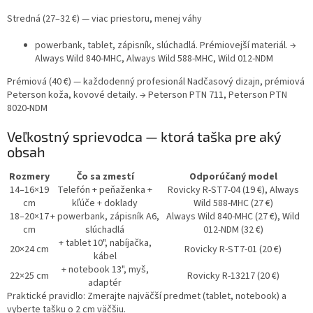
Stredná (27–32 €) — viac priestoru, menej váhy
powerbank, tablet, zápisník, slúchadlá. Prémiovejší materiál. →
Always Wild 840-MHC, Always Wild 588-MHC, Wild 012-NDM
Prémiová (40 €) — každodenný profesionál
Nadčasový dizajn, prémiová
Peterson koža, kovové detaily. → Peterson PTN 711, Peterson PTN
8020-NDM
Veľkostný sprievodca — ktorá taška pre aký
obsah
Rozmery
Čo sa zmestí
Odporúčaný model
14–16×19
Telefón + peňaženka +
Rovicky R-ST7-04 (19 €), Always
cm
kľúče + doklady
Wild 588-MHC (27 €)
18–20×17
+ powerbank, zápisník A6,
Always Wild 840-MHC (27 €), Wild
cm
slúchadlá
012-NDM (32 €)
+ tablet 10", nabíjačka,
20×24 cm
Rovicky R-ST7-01 (20 €)
kábel
+ notebook 13", myš,
22×25 cm
Rovicky R-13217 (20 €)
adaptér
Praktické pravidlo:
Zmerajte najväčší predmet (tablet, notebook) a
vyberte tašku o 2 cm väčšiu.