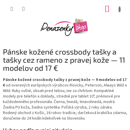
Prejsť
NÁKUP
na
obsah
KOŠÍK
Pánske kožené crossbody tašky a
tašky cez rameno z pravej kože — 11
modelov od 17 €
Pánske kožené crossbody tašky z pravej kože
— 9 modelov od 17
€
od overených európskych výrobcov Rovicky, Peterson, Always Wild a
Wild. Ruky voľné, obsah pred tebou, nie za chrbtom. Kompaktné
modely pre telefón a doklady, stredné pre tablet 10", prémiové pre
každodenného profesionála. Čierna, hnedá, tmavohnedá, modrá.
Žiadna PU koža, žiadna syntetika. Poľská výroba, 2 roky záruka.
Rodinný obchod z Košíc, 16 rokov tradície, darčeková krabička zdarma,
doručenie do 24 hodín kdekoľvek na Slovensku.
Vyber podľa svojej situácie