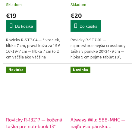
kože
vrecká
Skladom
Skladom
€19
€20
Do košíka
Do košíka
Rovicky R-ST7-04 — 5 vreciek,
Rovicky R-ST7-01 —
hĺbka 7 cm, pravá koža za 19 €
najpriestorannejšia crossbody
16×19×7 cm — hĺbka 7 cm (o 2
taška v ponuke 20×24×9 cm —
cm väčšia ako väčšina
hĺbka 9 cm pojme tablet 10",
crossbody tašiek). 5 vreciek: 3
zápisník A5 aj nabíjačku naraz. 4
predné zipsy pre kľúče,...
vonkajšie vrecká na zips:
Novinka
Novinka
telefón,...
Rovicky R-13217 — kožená
Always Wild 588-MHC —
taška pre notebook 13"
najľahšia pánska
crossbody taška z pravej