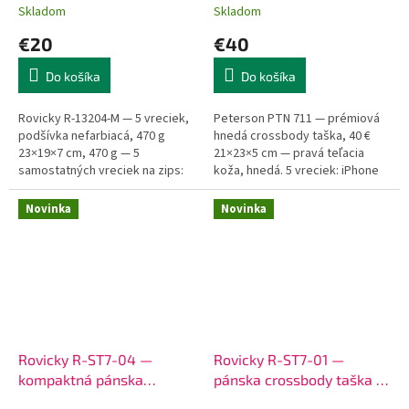
kože
kože
Skladom
Skladom
€20
€40
Do košíka
Do košíka
Rovicky R-13204-M — 5 vreciek,
Peterson PTN 711 — prémiová
podšívka nefarbiacá, 470 g
hnedá crossbody taška, 40 €
23×19×7 cm, 470 g — 5
21×23×5 cm — pravá teľacia
samostatných vreciek na zips:
koža, hnedá. 5 vreciek: iPhone
vnútorné (doklady), 3 predné
15 Pro Max + pas + zápisník A5 +
(telefón, slúchadlá, kľúče),
nabíjačka naraz. Koža krásne...
Novinka
Novinka
zadné...
Rovicky R-ST7-04 —
Rovicky R-ST7-01 —
kompaktná pánska
pánska crossbody taška z
crossbody taška z pravej
pravej kože, 4 vonkajšie