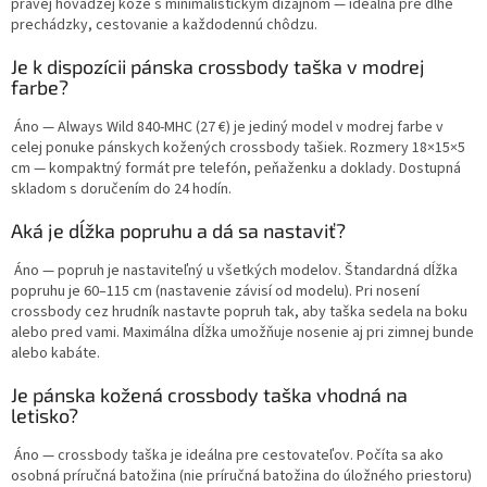
pravej hovädzej kože s minimalistickým dizajnom — ideálna pre dlhé
prechádzky, cestovanie a každodennú chôdzu.
Je k dispozícii pánska crossbody taška v modrej
farbe?
Áno — Always Wild 840-MHC (27 €) je jediný model v modrej farbe v
celej ponuke pánskych kožených crossbody tašiek. Rozmery 18×15×5
cm — kompaktný formát pre telefón, peňaženku a doklady. Dostupná
skladom s doručením do 24 hodín.
Aká je dĺžka popruhu a dá sa nastaviť?
Áno — popruh je nastaviteľný u všetkých modelov. Štandardná dĺžka
popruhu je 60–115 cm (nastavenie závisí od modelu). Pri nosení
crossbody cez hrudník nastavte popruh tak, aby taška sedela na boku
alebo pred vami. Maximálna dĺžka umožňuje nosenie aj pri zimnej bunde
alebo kabáte.
Je pánska kožená crossbody taška vhodná na
letisko?
Áno — crossbody taška je ideálna pre cestovateľov. Počíta sa ako
osobná príručná batožina (nie príručná batožina do úložného priestoru)