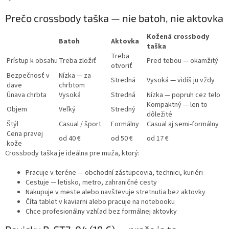
Prečo crossbody taška — nie batoh, nie aktovka
Kožená crossbody
Batoh
Aktovka
taška
Treba
Prístup k obsahu
Treba zložiť
Pred tebou — okamžitý
otvoriť
Bezpečnosť v
Nízka — za
Stredná
Vysoká — vidíš ju vždy
dave
chrbtom
Únava chrbta
Vysoká
Stredná
Nízka — popruh cez telo
Kompaktný — len to
Objem
Veľký
Stredný
dôležité
Štýl
Casual / šport
Formálny
Casual aj semi-formálny
Cena pravej
od 40 €
od 50 €
od 17 €
kože
Crossbody taška je ideálna pre muža, ktorý:
Pracuje v teréne — obchodní zástupcovia, technici, kuriéri
Cestuje — letisko, metro, zahraničné cesty
Nakupuje v meste alebo navštevuje stretnutia bez aktovky
Číta tablet v kaviarni alebo pracuje na notebooku
Chce profesionálny vzhľad bez formálnej aktovky