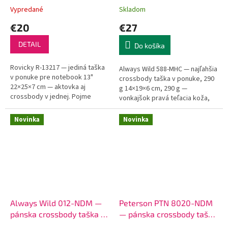
kože (290 g)
Vypredané
Skladom
€20
€27
DETAIL
Do košíka
Rovicky R-13217 — jediná taška
Always Wild 588-MHC — najľahšia
v ponuke pre notebook 13"
crossbody taška v ponuke, 290
22×25×7 cm — aktovka aj
g 14×19×6 cm, 290 g —
crossbody v jednej. Pojme
vonkajšok pravá teľacia koža,
notebook 13" (MacBook Air, Dell
podšívka odolný polyester.
XPS 13), tablet 10" aj zápisník
Najľahšia pánska crossbody
Novinka
Novinka
A4...
taška v...
Always Wild 012-NDM —
Peterson PTN 8020-NDM
pánska crossbody taška z
— pánska crossbody taška
pravej kože, 3 vrecká
z pravej kože so zlatým