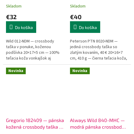
kovaním
Skladom
Skladom
€32
€40
Do košíka
Do košíka
Wild 012-NDM — crossbody
Peterson PTN 8020-NDM —
taška v ponuke, koženou
jediná crossbody taška so
podšívka 20×17×5 cm — 100%
zlatým kovaním, 40 € 20×16×7
teľacia koža vonkajšok aj
cm, 410 g — čierna teľacia koža,
podšívka. Tablet 10", zápisník
zlaté zipsy + D-krúžky +
A5, pas, nabíjačka naraz. 3
konektor popruhu. Vizuálny
Novinka
Novinka
vrecká na zips:...
signál...
Gregorio 182409 — pánska
Always Wild 840-MHC —
kožená crossbody taška v
modrá pánska crossbody
3 farbách
taška z pravej kože