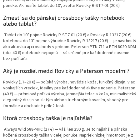
v
ponuke. Ak nosíte tablet do 10", zvoľte Rovicky R-ST7-01 (20 €).
k
y
Zmestí sa do pánskej crossbody tašky notebook
v
alebo tablet?
ý
p
Tablet do 10" pojme Rovicky R-ST7-01 (20 €) a Rovicky R-13217 (20 €).
i
Notebook do 13" pojme výhradne Rovicky R-13217 (20 €) — je navrhnutý
s
ako aktovka aj crossbody v jednom. Peterson PTN 711 a PTN 8020-NDM
u
(oba 40 €) notebook nepojmú — sú určené pre každodenné nosenie
bez počítača.
Aký je rozdiel medzi Rovicky a Peterson modelmi?
Rovicky (17–20 €) — poľská výroba, hovädzia koža, funkčný dizajn, viac
vonkajších vreciek, ideálny pre každodenné aktívne nosenie. Peterson
(40 €) — prémiová poľská výroba, jemnejšia teľacia koža, minimalistický
elegantný dizajn so zlatým alebo strieborným kovaním, vhodný pre
formálne a obchodné príležitosti.
Ktorá crossbody taška je najľahšia?
Always Wild 588-MHC (27 €) — váži len 290 g. Je to najľahšia pánska
kožená crossbody taška v celej ponuke. Napriek nízkej hmotnosti je z