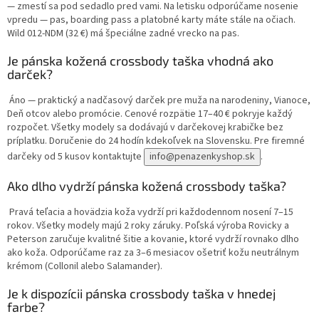
— zmestí sa pod sedadlo pred vami. Na letisku odporúčame nosenie
vpredu — pas, boarding pass a platobné karty máte stále na očiach.
Wild 012-NDM (32 €) má špeciálne zadné vrecko na pas.
Je pánska kožená crossbody taška vhodná ako
darček?
Áno — praktický a nadčasový darček pre muža na narodeniny, Vianoce,
Deň otcov alebo promócie. Cenové rozpätie 17–40 € pokryje každý
rozpočet. Všetky modely sa dodávajú v darčekovej krabičke bez
príplatku. Doručenie do 24 hodín kdekoľvek na Slovensku. Pre firemné
darčeky od 5 kusov kontaktujte
info@penazenkyshop.sk
.
Ako dlho vydrží pánska kožená crossbody taška?
Pravá teľacia a hovädzia koža vydrží pri každodennom nosení 7–15
rokov. Všetky modely majú 2 roky záruky. Poľská výroba Rovicky a
Peterson zaručuje kvalitné šitie a kovanie, ktoré vydrží rovnako dlho
ako koža. Odporúčame raz za 3–6 mesiacov ošetriť kožu neutrálnym
krémom (Collonil alebo Salamander).
Je k dispozícii pánska crossbody taška v hnedej
farbe?