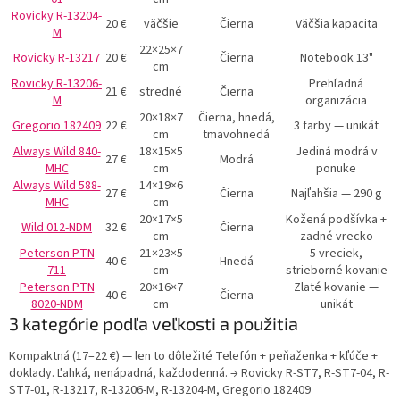
Rovicky R-13204-
20 €
väčšie
Čierna
Väčšia kapacita
M
22×25×7
Rovicky R-13217
20 €
Čierna
Notebook 13"
cm
Rovicky R-13206-
Prehľadná
21 €
stredné
Čierna
M
organizácia
20×18×7
Čierna, hnedá,
Gregorio 182409
22 €
3 farby — unikát
cm
tmavohnedá
Always Wild 840-
18×15×5
Jediná modrá v
27 €
Modrá
MHC
cm
ponuke
Always Wild 588-
14×19×6
27 €
Čierna
Najľahšia — 290 g
MHC
cm
20×17×5
Kožená podšívka +
Wild 012-NDM
32 €
Čierna
cm
zadné vrecko
Peterson PTN
21×23×5
5 vreciek,
40 €
Hnedá
711
cm
strieborné kovanie
Peterson PTN
20×16×7
Zlaté kovanie —
40 €
Čierna
8020-NDM
cm
unikát
3 kategórie podľa veľkosti a použitia
Kompaktná (17–22 €) — len to dôležité
Telefón + peňaženka + kľúče +
doklady. Ľahká, nenápadná, každodenná. → Rovicky R-ST7, R-ST7-04, R-
ST7-01, R-13217, R-13206-M, R-13204-M, Gregorio 182409