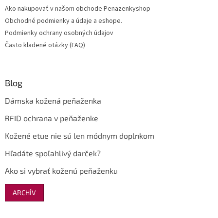
t
Ako nakupovať v našom obchode Penazenkyshop
i
Obchodné podmienky a údaje a eshope.
e
Podmienky ochrany osobných údajov
Často kladené otázky (FAQ)
Blog
Dámska kožená peňaženka
RFID ochrana v peňaženke
Kožené etue nie sú len módnym doplnkom
Hľadáte spoľahlivý darček?
Ako si vybrať koženú peňaženku
ARCHÍV