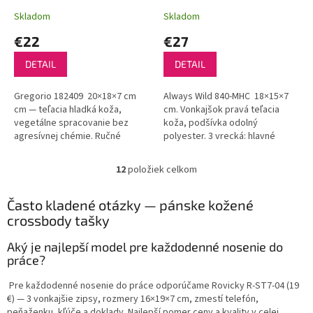
Skladom
Skladom
€22
€27
DETAIL
DETAIL
Gregorio 182409 20×18×7 cm
Always Wild 840-MHC 18×15×7
cm — teľacia hladká koža,
cm. Vonkajšok pravá teľacia
vegetálne spracovanie bez
koža, podšívka odolný
agresívnej chémie. Ručné
polyester. 3 vrecká: hlavné
prešívanie — detail ktorý
(tablet 8", zápisník A5, nabíjačka)
masová výroba nedokáže
+ predné (telefón 6,7") +...
12
položiek celkom
O
napodobniť. Koža...
v
l
Často kladené otázky — pánske kožené
á
crossbody tašky
d
a
Aký je najlepší model pre každodenné nosenie do
c
práce?
i
e
Pre každodenné nosenie do práce odporúčame Rovicky R-ST7-04 (19
p
€) — 3 vonkajšie zipsy, rozmery 16×19×7 cm, zmestí telefón,
r
peňaženku, kľúče a doklady. Najlepší pomer ceny a kvality v celej