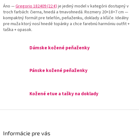
Áno —
Gregorio 182409 (22 €)
je jediný model v kategórii dostupný v
troch farbách: čierna, hnedá a tmavohnedá. Rozmery 20×18×7 cm —
kompaktný formát pre telefón, peňaženku, doklady a kľúče. Ideálny
pre muža ktorý nosí hnedé topánky a chce farebnú harmóniu outfit +
taška + opasok.
Dámske kožené peňaženky
Pánske kožené peňaženky
Kožené etue a tašky na doklady
Z
á
p
ä
Informácie pre vás