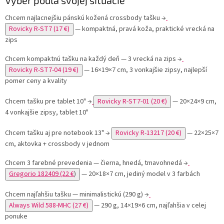
Chcem najlacnejšiu pánskú kožená crossbody tašku
→
Rovicky R-ST7 (17 €)
— kompaktná, pravá koža, praktické vrecká na
zips
Chcem kompaktnú tašku na každý deň — 3 vrecká na zips
→
Rovicky R-ST7-04 (19 €)
— 16×19×7 cm, 3 vonkajšie zipsy, najlepší
pomer ceny a kvality
Chcem tašku pre tablet 10"
→
Rovicky R-ST7-01 (20 €)
— 20×24×9 cm,
4 vonkajšie zipsy, tablet 10"
Chcem tašku aj pre notebook 13"
→
Rovicky R-13217 (20 €)
— 22×25×7
cm, aktovka + crossbody v jednom
Chcem 3 farebné prevedenia — čierna, hnedá, tmavohnedá
→
Gregorio 182409 (22 €
)
— 20×18×7 cm, jediný model v 3 farbách
Chcem najľahšiu tašku — minimalistickú (290 g)
→
Always Wild 588-MHC (27 €)
— 290 g, 14×19×6 cm, najľahšia v celej
ponuke