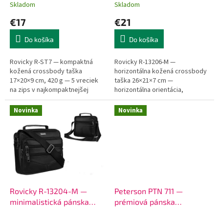
t
zipsom
Skladom
Skladom
o
€17
€21
v
Do košíka
Do košíka
Rovicky R-ST7 — kompaktná
Rovicky R-13206-M —
kožená crossbody taška
horizontálna kožená crossbody
17×20×9 cm, 420 g — 5 vreciek
taška 26×21×7 cm —
na zips v najkompaktnejšej
horizontálna orientácia,
koženej taške v ponuke. Teľacia
prirodzenejší prístup k obsahu
hladká koža, nastaviteľný
ako u vertikálnych tašiek. Tablet
Novinka
Novinka
popruh 160...
10", zápisník A5...
Rovicky R-13204-M —
Peterson PTN 711 —
minimalistická pánska
prémiová pánska
crossbody taška z pravej
crossbody taška z pravej