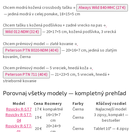
Chcem modrú kožená crossbody tašku
→
Always Wild 840-MHC (27 €)
— jediná modrá v celej ponuke, 18×15×5 cm
Chcem tašku s kožená podšívkou + zadné vrecko na pas
→
Wild 012-NDM (32 €)
— 20×17×5 cm, kožená podšívka, 3 vrecká
Chcem prémiový model — zlaté kovanie
→
Peterson PTN 8020-NDM (40 €)
— 20×16×7 cm, jediná so zlatým
kovaním, čierna
Chcem prémiový model — 5 vreciek, hnedá koža
→
Peterson PTN 711 (40 €)
— 21×23×5 cm, 5 vreciek, hnedá +
strieborné kovanie
Porovnaj všetky modely — kompletný prehľad
Model
Cena
Rozmery
Farby
Kľúčový rozdiel
Rovicky R-ST7
17 €
kompaktné
Čierna
Najlacnejší model
Rovicky R-ST7-
16×19×7
3 zipsy, kompakt —
19 €
Čierna
04
cm
bestseller
Rovicky R-ST7-
20×24×9
20 €
Čierna
Tablet 10" — 4 zipsy
01
cm