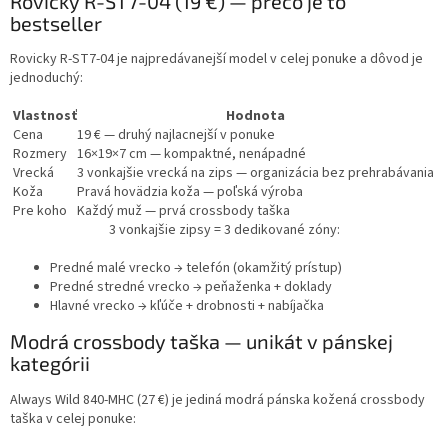
Rovicky R-ST7-04 (19 €) — prečo je to
bestseller
Rovicky R-ST7-04 je
najpredávanejší model v celej ponuke
a dôvod je
jednoduchý:
Vlastnosť
Hodnota
Cena
19 €
— druhý najlacnejší v ponuke
Rozmery
16×19×7 cm
— kompaktné, nenápadné
Vrecká
3 vonkajšie vrecká na zips
— organizácia bez prehrabávania
Koža
Pravá hovädzia koža — poľská výroba
Pre koho
Každý muž — prvá crossbody taška
3 vonkajšie zipsy = 3 dedikované zóny:
Predné malé vrecko → telefón (okamžitý prístup)
Predné stredné vrecko → peňaženka + doklady
Hlavné vrecko → kľúče + drobnosti + nabíjačka
Modrá crossbody taška — unikát v pánskej
kategórii
Always Wild 840-MHC (27 €) je
jediná modrá pánska kožená crossbody
taška v celej ponuke
: