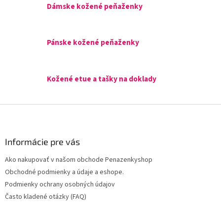
Dámske kožené peňaženky
Pánske kožené peňaženky
Kožené etue a tašky na doklady
Z
á
p
ä
Informácie pre vás
t
Ako nakupovať v našom obchode Penazenkyshop
i
Obchodné podmienky a údaje a eshope.
e
Podmienky ochrany osobných údajov
Často kladené otázky (FAQ)