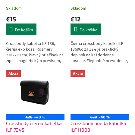
k
t
Skladom
Skladom
o
€15
€12
v
Do košíka
Do košíka
Crossbody kabelka ILF 136,
Čierna crossbody kabelka ILF
čierna eko koža. Rozmery
13686c za 12 € je praktický
23×22×8 cm, hlavný priečinok na
doplnok na každodenné
zips s magnetickým prevísom,
nosenie. Elegantné prevedenie,
bočné vrecko na zips, otvorené
ktoré ľahko skombinujete s
vrecko na mobil, zadný
akýmkoľvek outfitom.
Akcia
Akcia
priečinok...
€20
–40 %
€20
–40 %
Crossbody čierna kabelka
Crossbody hnedá kabelka
ILF 7345
ILF H003