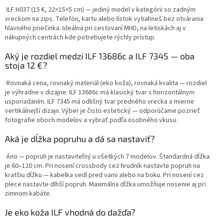
ILF H037 (15 €, 22×15×5 cm) — jediný model v kategórii so zadným
vreckom na zips. Telefón, kartu alebo lístok vytiahneš bez otvárania
hlavného priečinka. Ideálna pri cestovaní MHD, na letiskách aj v
nákupných centrách kde potrebujete rýchly prístup.
Aký je rozdiel medzi ILF 13686c a ILF 7345 — oba
stoja 12 €?
Rovnaká cena, rovnaký materiál (eko koža), rovnaká kvalita — rozdiel
je výhradne v dizajne. ILF 13686c má klasický tvar s horizontálnym
usporiadaním. ILF 7345 má odlišný tvar predného vrecka a mierne
vertikálnejší dizajn. Výber je čisto estetický — odporúčame pozrieť
fotografie oboch modelov a vybrať podľa osobného vkusu.
Aká je dĺžka popruhu a dá sa nastaviť?
Áno — popruh je nastaviteľný u všetkých 7 modelov. Štandardná dĺžka
je 60–120 cm. Pri nosení crossbody cez hrudník nastavte popruh na
kratšiu dĺžku — kabelka sedí pred vami alebo na boku. Pri nosení cez
plece nastavte dlhší popruh. Maximálna dĺžka umožňuje nosenie aj pri
zimnom kabáte.
Je eko koža ILF vhodná do dažďa?