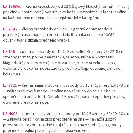
ILF 13686c
— čierna crossbody od 12 €
Štýlový klasický formát — hlavný
priečinok, nastaviteľný popruh, eko koža. Kompaktná veľkosť ideálna
na každodenné nosenie. Najlacnejší model v kategórii.
ILF 7345
— čierna crossbody od 12 €
Elegantný denný model s
praktickým usporiadaním priehradiek. Rovnaká cena ako 13686c —
odlišný tvar a dizajn predného vrecka.
ILF 136
— čierna crossbody od 15 € | Bestseller
Rozmery 23×22×8 cm —
stredný formát, pojme peňaženku, telefón, kľúče aj kozmetiku.
Magnetický previes pre rýchle otváranie, bočné vrecko na zips,
otvorené vrecko na mobil, zadný priečinok. Najpredávanejší model
kolekcie ILF.
ILF 7121
— čierna minimalistická crossbody od 15 €
Rozmery 20×8×8 cm
— najkompaktnejší model, ideálna na večer, do divadla alebo na
spoločenskú príležitosť. Ozdobná kovová spona, elegantný previes,
otvorené vrecko na mobil.
ILF H002
— priestranná čierna crossbody od 15 €
Rozmery 22×20×10 cm
—
2 hlavné priečinky na zips
prepojené na dne — najväčší úložný
priestor v kategórii. Predné dvojité vrecko na ozdobný zips, zadný
priečinok. Ideálna pre ženy, ktoré nosia viac vecí.