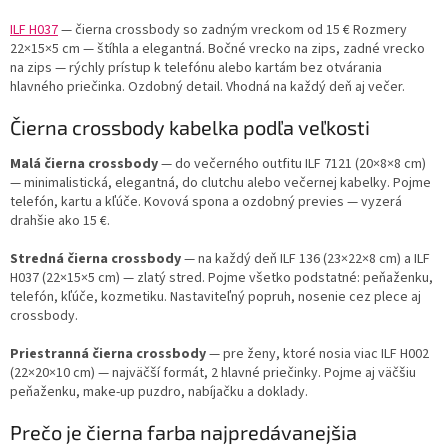
ILF H037
— čierna crossbody so zadným vreckom od 15 €
Rozmery
22×15×5 cm — štíhla a elegantná. Bočné vrecko na zips,
zadné vrecko
na zips
— rýchly prístup k telefónu alebo kartám bez otvárania
hlavného priečinka. Ozdobný detail. Vhodná na každý deň aj večer.
Čierna crossbody kabelka podľa veľkosti
Malá čierna crossbody
— do večerného outfitu
ILF 7121 (20×8×8 cm)
— minimalistická, elegantná, do clutchu alebo večernej kabelky. Pojme
telefón, kartu a kľúče. Kovová spona a ozdobný previes — vyzerá
drahšie ako 15 €.
Stredná čierna crossbody
— na každý deň
ILF 136 (23×22×8 cm) a ILF
H037 (22×15×5 cm) — zlatý stred. Pojme všetko podstatné: peňaženku,
telefón, kľúče, kozmetiku. Nastaviteľný popruh, nosenie cez plece aj
crossbody.
Priestranná čierna crossbody
— pre ženy, ktoré nosia viac
ILF H002
(22×20×10 cm) — najväčší formát, 2 hlavné priečinky. Pojme aj väčšiu
peňaženku, make-up puzdro, nabíjačku a doklady.
Prečo je čierna farba najpredávanejšia