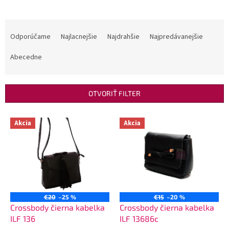
R
a
Odporúčame
Najlacnejšie
Najdrahšie
Najpredávanejšie
d
e
Abecedne
n
i
e
OTVORIŤ FILTER
p
r
V
Akcia
Akcia
o
ý
d
p
u
i
k
s
t
p
o
r
v
o
€20
–25 %
€15
–20 %
d
Crossbody čierna kabelka
Crossbody čierna kabelka
u
ILF 136
ILF 13686c