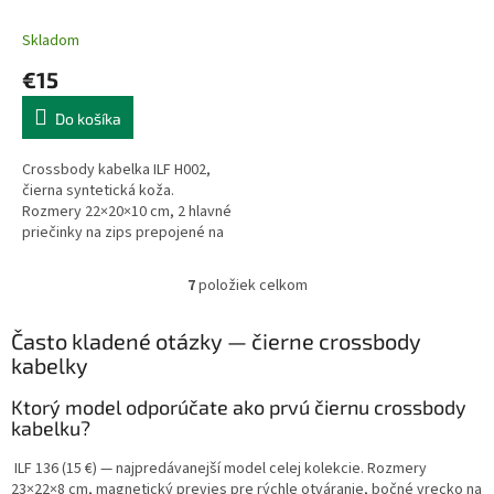
Skladom
€15
Do košíka
Crossbody kabelka ILF H002,
čierna syntetická koža.
Rozmery 22×20×10 cm, 2 hlavné
priečinky na zips prepojené na
dne, predné dvojité vrecko na
ozdobný zips, zadný
7
položiek celkom
O
priečinok....
v
l
Často kladené otázky — čierne crossbody
á
kabelky
d
a
Ktorý model odporúčate ako prvú čiernu crossbody
c
kabelku?
i
e
ILF 136 (15 €) — najpredávanejší model celej kolekcie. Rozmery
p
23×22×8 cm, magnetický previes pre rýchle otváranie, bočné vrecko na