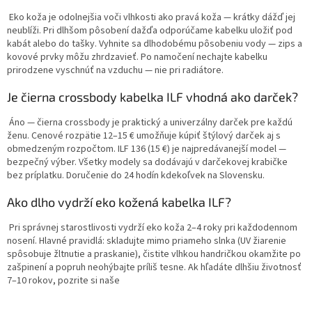
Eko koža je odolnejšia voči vlhkosti ako pravá koža — krátky dážď jej
neublíži. Pri dlhšom pôsobení dažďa odporúčame kabelku uložiť pod
kabát alebo do tašky. Vyhnite sa dlhodobému pôsobeniu vody — zips a
kovové prvky môžu zhrdzavieť. Po namočení nechajte kabelku
prirodzene vyschnúť na vzduchu — nie pri radiátore.
Je čierna crossbody kabelka ILF vhodná ako darček?
Áno — čierna crossbody je praktický a univerzálny darček pre každú
ženu. Cenové rozpätie 12–15 € umožňuje kúpiť štýlový darček aj s
obmedzeným rozpočtom. ILF 136 (15 €) je najpredávanejší model —
bezpečný výber. Všetky modely sa dodávajú v darčekovej krabičke
bez príplatku. Doručenie do 24 hodín kdekoľvek na Slovensku.
Ako dlho vydrží eko kožená kabelka ILF?
Pri správnej starostlivosti vydrží eko koža 2–4 roky pri každodennom
nosení. Hlavné pravidlá: skladujte mimo priameho slnka (UV žiarenie
spôsobuje žltnutie a praskanie), čistite vlhkou handričkou okamžite po
zašpinení a popruh neohýbajte príliš tesne. Ak hľadáte dlhšiu životnosť
7–10 rokov, pozrite si naše