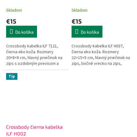
Skladom
Skladom
€15
€15
Do košíka
Do košíka
Crossbody kabelka ILF 7121,
Crossbody kabelka ILF H037,
čierna eko koža. Rozmery
čierna eko koža. Rozmery
20×8×8 cm, hlavný priečinok na
22×15×5 cm, hlavný priečinok na
zips s ozdobným previsom a
zips, bočné vrecko na zips,
kovovou sponou, otvorené
otvorené vrecko na mobil,
vrecko na mobil, bočné vrecko
zadné vrecko na zips,
Tip
na zips,...
ozdobná...
Crossbody čierna kabelka
ILF H002