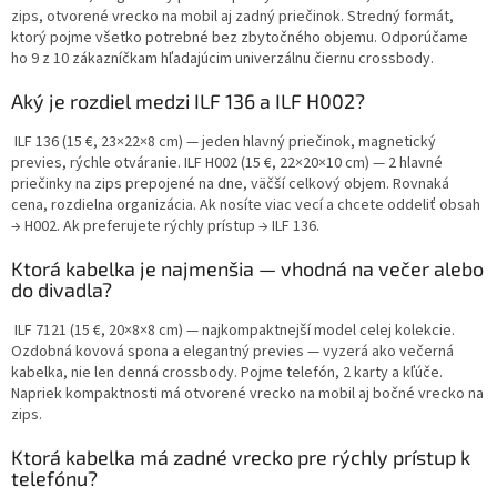
r
zips, otvorené vrecko na mobil aj zadný priečinok. Stredný formát,
v
ktorý pojme všetko potrebné bez zbytočného objemu. Odporúčame
k
ho 9 z 10 zákazníčkam hľadajúcim univerzálnu čiernu crossbody.
y
v
Aký je rozdiel medzi ILF 136 a ILF H002?
ý
p
ILF 136 (15 €, 23×22×8 cm) — jeden hlavný priečinok, magnetický
i
previes, rýchle otváranie. ILF H002 (15 €, 22×20×10 cm) — 2 hlavné
s
priečinky na zips prepojené na dne, väčší celkový objem. Rovnaká
u
cena, rozdielna organizácia. Ak nosíte viac vecí a chcete oddeliť obsah
→ H002. Ak preferujete rýchly prístup → ILF 136.
Ktorá kabelka je najmenšia — vhodná na večer alebo
do divadla?
ILF 7121 (15 €, 20×8×8 cm) — najkompaktnejší model celej kolekcie.
Ozdobná kovová spona a elegantný previes — vyzerá ako večerná
kabelka, nie len denná crossbody. Pojme telefón, 2 karty a kľúče.
Napriek kompaktnosti má otvorené vrecko na mobil aj bočné vrecko na
zips.
Ktorá kabelka má zadné vrecko pre rýchly prístup k
telefónu?