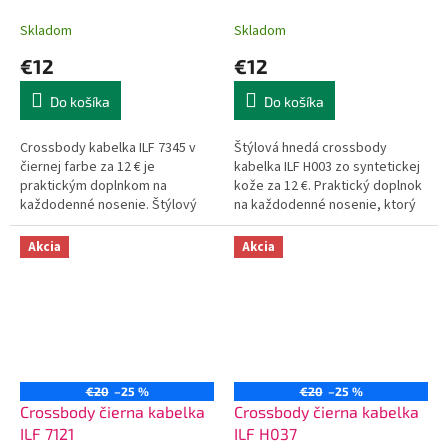
Skladom
Skladom
€12
€12
Do košíka
Do košíka
Crossbody kabelka ILF 7345 v
Štýlová hnedá crossbody
čiernej farbe za 12 € je
kabelka ILF H003 zo syntetickej
praktickým doplnkom na
kože za 12 €. Praktický doplnok
každodenné nosenie. Štýlový
na každodenné nosenie, ktorý
kúsok z ponuky rodinného
skvele doplní váš outfit.
obchodu z Košíc.
Objednajte si ju online.
Akcia
Akcia
€20
–25 %
€20
–25 %
Crossbody čierna kabelka
Crossbody čierna kabelka
ILF 7121
ILF H037