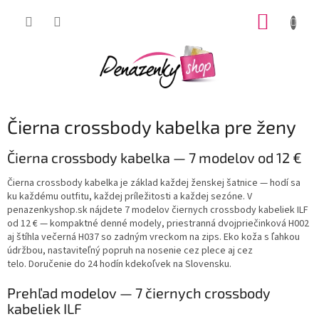
Prejsť
NÁKUP
na
obsah
KOŠÍK
Čierna crossbody kabelka pre ženy
Čierna crossbody kabelka — 7 modelov od 12 €
Čierna crossbody kabelka je základ každej ženskej šatnice — hodí sa
ku každému outfitu, každej príležitosti a každej sezóne. V
penazenkyshop.sk nájdete
7 modelov čiernych crossbody kabeliek ILF
od 12 €
— kompaktné denné modely, priestranná dvojpriečinková H002
aj štíhla večerná H037 so zadným vreckom na zips. Eko koža s ľahkou
údržbou, nastaviteľný popruh na nosenie cez plece aj cez
telo.
Doručenie do 24 hodín
kdekoľvek na Slovensku.
Prehľad modelov — 7 čiernych crossbody
kabeliek ILF