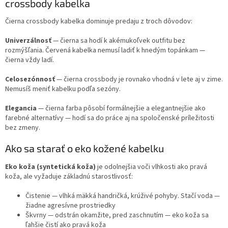
crossbody kabelka
Čierna crossbody kabelka dominuje predaju z troch dôvodov:
Univerzálnosť
— čierna sa hodí k akémukoľvek outfitu bez
rozmýšľania. Červená kabelka nemusí ladiť k hnedým topánkam —
čierna vždy ladí.
Celosezónnosť
— čierna crossbody je rovnako vhodná v lete aj v zime.
Nemusíš meniť kabelku podľa sezóny.
Elegancia
— čierna farba pôsobí formálnejšie a elegantnejšie ako
farebné alternatívy — hodí sa do práce aj na spoločenské príležitosti
bez zmeny.
Ako sa starať o eko kožené kabelku
Eko koža (syntetická koža)
je odolnejšia voči vlhkosti ako pravá
koža, ale vyžaduje základnú starostlivosť:
Čistenie
— vlhká mäkká handričká, krúživé pohyby. Stačí voda —
žiadne agresívne prostriedky
Škvrny
— odstrán okamžite, pred zaschnutím — eko koža sa
ľahšie čistí ako pravá koža