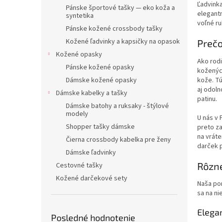
Ľadvinka
Pánske športové tašky — eko koža a
elegantn
syntetika
voľné ru
Pánske kožené crossbody tašky
Kožené ľadvinky a kapsičky na opasok
Prečo
Kožené opasky
Ako rodi
Pánske kožené opasky
koženýc
kože. Tú
Dámske kožené opasky
aj odoln
Dámske kabelky a tašky
patinu.
Dámske batohy a ruksaky - štýlové
modely
U nás v 
Shopper tašky dámske
preto z
na vráte
Čierna crossbody kabelka pre ženy
darček p
Dámske ľadvinky
Rôzne
Cestovné tašky
Kožené darčekové sety
Naša p
sa na ni
Elega
Posledné hodnotenie