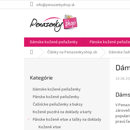
Prejsť
info@penazenkyshop.sk
na
obsah
Dámske kožené peňaženky
Pánske kožené peňaž
Domov
Články na Penazenkyshop.sk
Dámske ľad
B
Dám
o
Preskočiť
č
Kategórie
kategórie
24.04.20
n
ý
Dámske kožené peňaženky
p
Dámsk
Pánske kožené peňaženky
a
Čašnícke peňaženky a buksy
V Penaze
n
zároveň
e
Kožené puzdrá na doklady a karty
populari
l
Pánske kožené etue a tašky na doklady
pravú ľa
Kožené etue