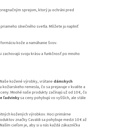
pregnačným sprejom, ktorý ju ochráni pred
priameho slnečného svetla. Môžete ju naplniť
eformáciu kože a namáhanie švov.
i zachovajú svoju krásu a funkčnosť po mnoho
. Naše kožené výrobky, vrátane
dámskych
ou kožiarskeho remesla, čo sa prejavuje v kvalite a
 ceny. Mnohé naše produkty začínajú už od 10 €, čo
e ľadvinky
sa ceny pohybujú vo vyšších, ale stále
litných kožených výrobkov. Hoci primárne
roduktov značky Cavaldi sa pohybuje medzi 10 € až
. Naším cieľom je, aby si u nás každá zákazníčka