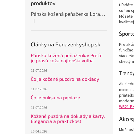
produktov
Hľadáte 
sú tou s
Pánska kožená peňaženka Loranzo R-292 — 10 slotov, mincovník na zips
Môžete i
|
kvalitne
Hodnotenie produktu je 5 z 5 hviezdičiek.
Šport
Články na Penazenkyshop.sk
Pre aktí
funkčnos
Pánska kožená peňaženka: Prečo
viacerým
je pravá koža najlepšia voľba
skvelým
11.07.2026
Trend
Čo je kožené puzdro na doklady
Ak sledu
11.07.2026
minimali
priateľk
Čo je buksa na peniaze
moderný 
WB21-P
11.07.2026
Kožené puzdrá na doklady a karty:
Ako s
Elegancia a praktickosť
Možnost
26.04.2026