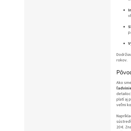
I
v
S
p
V
Dodržia
rokov.
Pôvod
Ako sme
ľadvini
detailoc
platí aj
veľmi k
Napríkla
sústreďu
20 €. Zn