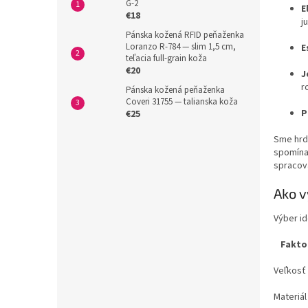
G-2
E
€18
j
Pánska kožená RFID peňaženka
Loranzo R-784 — slim 1,5 cm,
E
teľacia full-grain koža
€20
J
r
Pánska kožená peňaženka
Coveri 31755 — talianska koža
P
€25
Sme hrdí
spomínan
spracova
Ako v
Výber id
Fakto
Veľkosť
Materiál