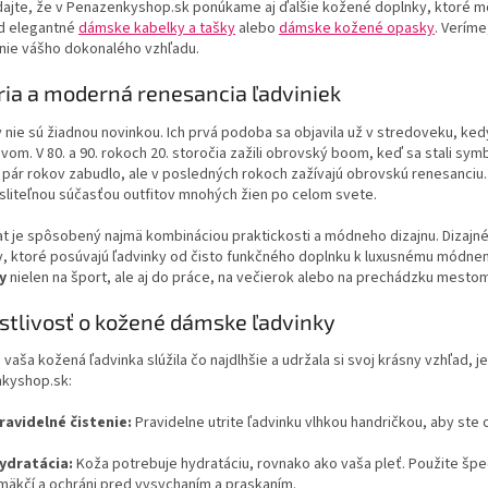
ajte, že v Penazenkyshop.sk ponúkame aj ďalšie kožené doplnky, ktoré m
ad elegantné
dámske kabelky a tašky
alebo
dámske kožené opasky
. Veríme
nie vášho dokonalého vzhľadu.
ria a moderná renesancia ľadviniek
 nie sú žiadnou novinkou. Ich prvá podoba sa objavila už v stredoveku, ked
om. V 80. a 90. rokoch 20. storočia zažili obrovský boom, keď sa stali sy
 pár rokov zabudlo, ale v posledných rokoch zažívajú obrovskú renesanciu
liteľnou súčasťou outfitov mnohých žien po celom svete.
at je spôsobený najmä kombináciou praktickosti a módneho dizajnu. Dizajné
, ktoré posúvajú ľadvinky od čisto funkčného doplnku k luxusnému módne
y
nielen na šport, ale aj do práce, na večierok alebo na prechádzku mestom
stlivosť o kožené dámske ľadvinky
vaša kožená ľadvinka slúžila čo najdlhšie a udržala si svoj krásny vzhľad, je
kyshop.sk:
ravidelné čistenie:
Pravidelne utrite ľadvinku vlhkou handričkou, aby ste o
ydratácia:
Koža potrebuje hydratáciu, rovnako ako vaša pleť. Použite špec
mäkčí a ochráni pred vysychaním a praskaním.