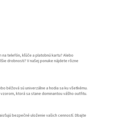
n na telefón, kľúče a platobnú kartu? Alebo
lšie drobnosti? V našej ponuke nájdete rôzne
lebo béžová sú univerzálne a hodia sa ku všetkému.
 vzorom, ktorá sa stane dominantou vášho outfitu.
aisťujú bezpečné uloženie vašich cenností. Dbajte