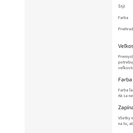
Štýl
Farba
Priehra
Veľkos
Premysli
potrebuj
veľkost
Farba 
Farba ľa
Ak sa ne
Zapín
Všetky 
na to, a