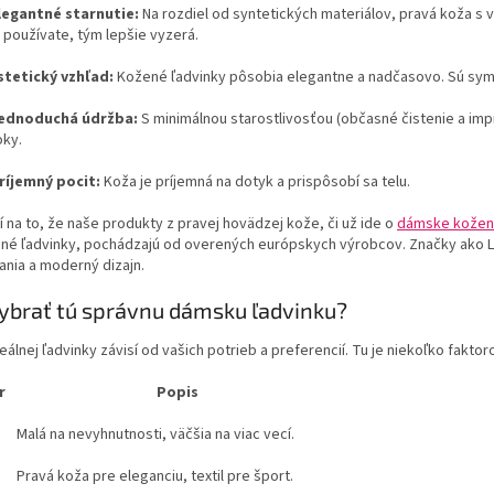
legantné starnutie:
Na rozdiel od syntetických materiálov, pravá koža s v
u používate, tým lepšie vyzerá.
stetický vzhľad:
Kožené ľadvinky pôsobia elegantne a nadčasovo. Sú symb
ednoduchá údržba:
S minimálnou starostlivosťou (občasné čistenie a imp
oky.
ríjemný pocit:
Koža je príjemná na dotyk a prispôsobí sa telu.
 na to, že naše produkty z pravej hovädzej kože, či už ide o
dámske kožen
é ľadvinky, pochádzajú od overených európskych výrobcov. Značky ako Lor
nia a moderný dizajn.
ybrať tú správnu dámsku ľadvinku?
eálnej ľadvinky závisí od vašich potrieb a preferencií. Tu je niekoľko faktoro
r
Popis
Malá na nevyhnutnosti, väčšia na viac vecí.
Pravá koža pre eleganciu, textil pre šport.