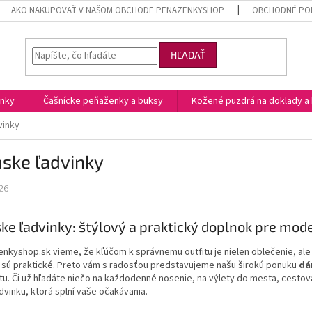
AKO NAKUPOVAŤ V NAŠOM OBCHODE PENAZENKYSHOP
OBCHODNÉ POD
HĽADAŤ
enky
Čašnícke peňaženky a buksy
Kožené puzdrá na doklady a 
vinky
ske ľadvinky
26
e ľadvinky: štýlový a praktický doplnok pre mod
nkyshop.sk vieme, že kľúčom k správnemu outfitu je nielen oblečenie, ale 
 sú praktické. Preto vám s radosťou predstavujeme našu širokú ponuku
dá
tu. Či už hľadáte niečo na každodenné nosenie, na výlety do mesta, cestova
dvinku, ktorá splní vaše očakávania.