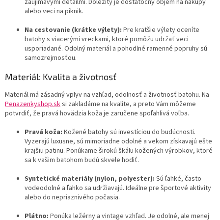
zaujímavými detailmi. Dôležitý je dostatočný objem na nákupy
alebo veci na piknik.
Na cestovanie (krátke výlety):
Pre kratšie výlety oceníte
batohy s viacerými vreckami, ktoré pomôžu udržať veci
usporiadané. Odolný materiál a pohodlné ramenné popruhy sú
samozrejmosťou.
Materiál: Kvalita a životnosť
Materiál má zásadný vplyv na vzhľad, odolnosť a životnosť batohu. Na
Penazenkyshop.sk
si zakladáme na kvalite, a preto Vám môžeme
potvrdiť, že pravá hovädzia koža je zaručene spoľahlivá voľba.
Pravá koža:
Kožené batohy sú investíciou do budúcnosti.
Vyzerajú luxusne, sú mimoriadne odolné a vekom získavajú ešte
krajšiu patinu. Ponúkame širokú škálu kožených výrobkov, ktoré
sa k vašim batohom budú skvele hodiť.
Syntetické materiály (nylon, polyester):
Sú ľahké, často
vodeodolné a ľahko sa udržiavajú. Ideálne pre športové aktivity
alebo do nepriaznivého počasia.
Plátno:
Ponúka ležérny a vintage vzhľad. Je odolné, ale menej