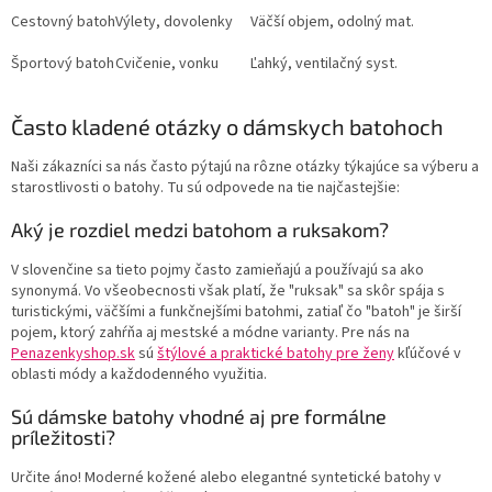
Cestovný batoh
Výlety, dovolenky
Väčší objem, odolný mat.
Športový batoh
Cvičenie, vonku
Ľahký, ventilačný syst.
Často kladené otázky o dámskych batohoch
Naši zákazníci sa nás často pýtajú na rôzne otázky týkajúce sa výberu a
starostlivosti o batohy. Tu sú odpovede na tie najčastejšie:
Aký je rozdiel medzi batohom a ruksakom?
V slovenčine sa tieto pojmy často zamieňajú a používajú sa ako
synonymá. Vo všeobecnosti však platí, že "ruksak" sa skôr spája s
turistickými, väčšími a funkčnejšími batohmi, zatiaľ čo "batoh" je širší
pojem, ktorý zahŕňa aj mestské a módne varianty. Pre nás na
Penazenkyshop.sk
sú
štýlové a praktické batohy pre ženy
kľúčové v
oblasti módy a každodenného využitia.
Sú dámske batohy vhodné aj pre formálne
príležitosti?
Určite áno! Moderné kožené alebo elegantné syntetické batohy v