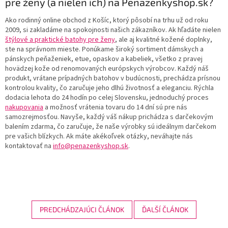
pre ženy (a nielen ich) na Penazenkyshop.sk?
Ako rodinný online obchod z Košíc, ktorý pôsobí na trhu už od roku
2009, si zakladáme na spokojnosti našich zákazníkov. Ak hľadáte nielen
štýlové a praktické batohy pre ženy
, ale aj kvalitné kožené doplnky,
ste na správnom mieste. Ponúkame široký sortiment dámskych a
pánskych peňaženiek, etue, opaskov a kabeliek, všetko z pravej
hovädzej kože od renomovaných európskych výrobcov. Každý náš
produkt, vrátane prípadných batohov v budúcnosti, prechádza prísnou
kontrolou kvality, čo zaručuje jeho dlhú životnosť a eleganciu. Rýchla
dodacia lehota do 24 hodín po celej Slovensku, jednoduchý proces
nakupovania
a možnosť vrátenia tovaru do 14 dní sú pre nás
samozrejmosťou. Navyše, každý váš nákup prichádza s darčekovým
balením zdarma, čo zaručuje, že naše výrobky sú ideálnym darčekom
pre vašich blízkych. Ak máte akékoľvek otázky, neváhajte nás
kontaktovať na
info@penazenkyshop.sk
.
PREDCHÁDZAJÚCI ČLÁNOK
ĎALŠÍ ČLÁNOK