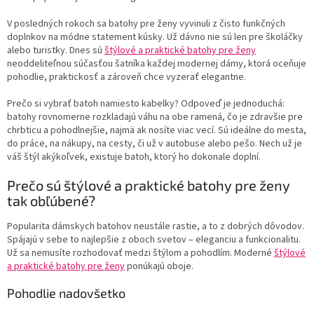
V posledných rokoch sa batohy pre ženy vyvinuli z čisto funkčných
doplnkov na módne statement kúsky. Už dávno nie sú len pre školáčky
alebo turistky. Dnes sú
štýlové a praktické batohy pre ženy
neoddeliteľnou súčasťou šatníka každej modernej dámy, ktorá oceňuje
pohodlie, praktickosť a zároveň chce vyzerať elegantne.
Prečo si vybrať batoh namiesto kabelky? Odpoveď je jednoduchá:
batohy rovnomerne rozkladajú váhu na obe ramená, čo je zdravšie pre
chrbticu a pohodlnejšie, najmä ak nosíte viac vecí. Sú ideálne do mesta,
do práce, na nákupy, na cesty, či už v autobuse alebo pešo. Nech už je
váš štýl akýkoľvek, existuje batoh, ktorý ho dokonale doplní.
Prečo sú štýlové a praktické batohy pre ženy
tak obľúbené?
Popularita dámskych batohov neustále rastie, a to z dobrých dôvodov.
Spájajú v sebe to najlepšie z oboch svetov – eleganciu a funkcionalitu.
Už sa nemusíte rozhodovať medzi štýlom a pohodlím. Moderné
štýlové
a praktické batohy pre ženy
ponúkajú oboje.
Pohodlie nadovšetko