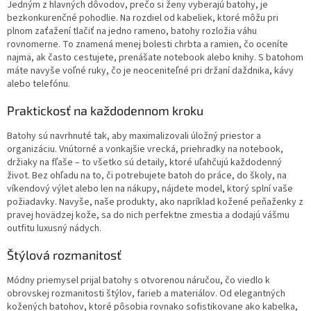
Jedným z hlavných dôvodov, prečo si ženy vyberajú batohy, je
bezkonkurenčné pohodlie. Na rozdiel od kabeliek, ktoré môžu pri
plnom zaťažení tlačiť na jedno rameno, batohy rozložia váhu
rovnomerne. To znamená menej bolesti chrbta a ramien, čo oceníte
najmä, ak často cestujete, prenášate notebook alebo knihy. S batohom
máte navyše voľné ruky, čo je neoceniteľné pri držaní daždnika, kávy
alebo telefónu.
Praktickosť na každodennom kroku
Batohy sú navrhnuté tak, aby maximalizovali úložný priestor a
organizáciu. Vnútorné a vonkajšie vrecká, priehradky na notebook,
držiaky na fľaše – to všetko sú detaily, ktoré uľahčujú každodenný
život. Bez ohľadu na to, či potrebujete batoh do práce, do školy, na
víkendový výlet alebo len na nákupy, nájdete model, ktorý splní vaše
požiadavky. Navyše, naše produkty, ako napríklad kožené peňaženky z
pravej hovädzej kože, sa do nich perfektne zmestia a dodajú vášmu
outfitu luxusný nádych.
Štýlová rozmanitosť
Módny priemysel prijal batohy s otvorenou náručou, čo viedlo k
obrovskej rozmanitosti štýlov, farieb a materiálov. Od elegantných
kožených batohov, ktoré pôsobia rovnako sofistikovane ako kabelka,