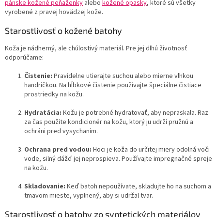
pánske kožené peňaženky
alebo
kožené opasky
, ktoré sú všetky
vyrobené z pravej hovädzej kože.
Starostlivosť o kožené batohy
Koža je nádherný, ale chúlostivý materiál. Pre jej dlhú životnosť
odporúčame:
Čistenie:
Pravidelne utierajte suchou alebo mierne vlhkou
handričkou. Na hĺbkové čistenie používajte špeciálne čistiace
prostriedky na kožu.
Hydratácia:
Kožu je potrebné hydratovať, aby nepraskala. Raz
za čas použite kondicionér na kožu, ktorý ju udrží pružnú a
ochráni pred vysychaním.
Ochrana pred vodou:
Hoci je koža do určitej miery odolná voči
vode, silný dážď jej neprospieva. Používajte impregnačné spreje
na kožu.
Skladovanie:
Keď batoh nepoužívate, skladujte ho na suchom a
tmavom mieste, vyplnený, aby si udržal tvar.
Starostlivosť o batohy zo syntetických materiálov