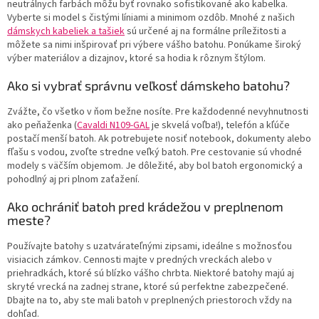
neutrálnych farbách môžu byť rovnako sofistikované ako kabelka.
Vyberte si model s čistými líniami a minimom ozdôb. Mnohé z našich
dámskych kabeliek a tašiek
sú určené aj na formálne príležitosti a
môžete sa nimi inšpirovať pri výbere vášho batohu. Ponúkame široký
výber materiálov a dizajnov, ktoré sa hodia k rôznym štýlom.
Ako si vybrať správnu veľkosť dámskeho batohu?
Zvážte, čo všetko v ňom bežne nosíte. Pre každodenné nevyhnutnosti
ako peňaženka (
Cavaldi N109-GAL
je skvelá voľba!), telefón a kľúče
postačí menší batoh. Ak potrebujete nosiť notebook, dokumenty alebo
fľašu s vodou, zvoľte stredne veľký batoh. Pre cestovanie sú vhodné
modely s väčším objemom. Je dôležité, aby bol batoh ergonomický a
pohodlný aj pri plnom zaťažení.
Ako ochrániť batoh pred krádežou v preplnenom
meste?
Používajte batohy s uzatvárateľnými zipsami, ideálne s možnosťou
visiacich zámkov. Cennosti majte v predných vreckách alebo v
priehradkách, ktoré sú blízko vášho chrbta. Niektoré batohy majú aj
skryté vrecká na zadnej strane, ktoré sú perfektne zabezpečené.
Dbajte na to, aby ste mali batoh v preplnených priestoroch vždy na
dohľad.