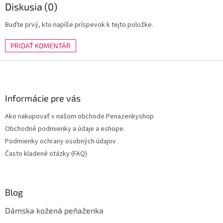
Diskusia (0)
Buďte prvý, kto napíše príspevok k tejto položke.
PRIDAŤ KOMENTÁR
Z
á
p
ä
Informácie pre vás
t
Ako nakupovať v našom obchode Penazenkyshop
i
Obchodné podmienky a údaje a eshope.
e
Podmienky ochrany osobných údajov
Často kladené otázky (FAQ)
Blog
Dámska kožená peňaženka