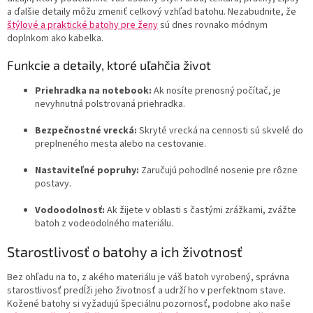
a ďalšie detaily môžu zmeniť celkový vzhľad batohu. Nezabudnite, že
štýlové a praktické batohy pre ženy
sú dnes rovnako módnym
doplnkom ako kabelka.
Funkcie a detaily, ktoré uľahčia život
Priehradka na notebook:
Ak nosíte prenosný počítač, je
nevyhnutná polstrovaná priehradka.
Bezpečnostné vrecká:
Skryté vrecká na cennosti sú skvelé do
preplneného mesta alebo na cestovanie.
Nastaviteľné popruhy:
Zaručujú pohodlné nosenie pre rôzne
postavy.
Vodoodolnosť:
Ak žijete v oblasti s častými zrážkami, zvážte
batoh z vodeodolného materiálu.
Starostlivosť o batohy a ich životnosť
Bez ohľadu na to, z akého materiálu je váš batoh vyrobený, správna
starostlivosť predĺži jeho životnosť a udrží ho v perfektnom stave.
Kožené batohy si vyžadujú špeciálnu pozornosť, podobne ako naše