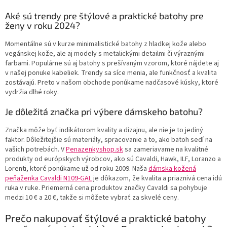
Aké sú trendy pre štýlové a praktické batohy pre
ženy v roku 2024?
Momentálne sú v kurze minimalistické batohy z hladkej kože alebo
vegánskej kože, ale aj modely s metalickými detailmi či výraznými
farbami. Populárne sú aj batohy s prešívaným vzorom, ktoré nájdete aj
v našej ponuke kabeliek. Trendy sa síce menia, ale funkčnosť a kvalita
zostávajú. Preto v našom obchode ponúkame nadčasové kúsky, ktoré
vydržia dlhé roky.
Je dôležitá značka pri výbere dámskeho batohu?
Značka môže byť indikátorom kvality a dizajnu, ale nie je to jediný
faktor. Dôležitejšie sú materiály, spracovanie a to, ako batoh sedí na
vašich potrebách. V
Penazenkyshop.sk
sa zameriavame na kvalitné
produkty od európskych výrobcov, ako sú Cavaldi, Hawk, ILF, Loranzo a
Lorenti, ktoré ponúkame už od roku 2009. Naša
dámska kožená
peňaženka Cavaldi N109-GAL
je dôkazom, že kvalita a priaznivá cena idú
ruka v ruke. Priemerná cena produktov značky Cavaldi sa pohybuje
medzi 10 € a 20 €, takže si môžete vybrať za skvelé ceny.
Prečo nakupovať štýlové a praktické batohy