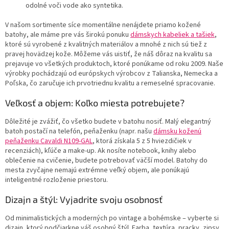
odolné voči vode ako syntetika.
V našom sortimente síce momentálne nenájdete priamo kožené
batohy, ale máme pre vás širokú ponuku
dámskych kabeliek a tašiek
,
ktoré sú vyrobené z kvalitných materiálov a mnohé z nich sú tiež z
pravej hovädzej kože. Môžeme vás uistiť, že náš dôraz na kvalitu sa
prejavuje vo všetkých produktoch, ktoré ponúkame od roku 2009. Naše
výrobky pochádzajú od európskych výrobcov z Talianska, Nemecka a
Poľska, čo zaručuje ich prvotriednu kvalitu a remeselné spracovanie.
Veľkosť a objem: Koľko miesta potrebujete?
Dôležité je zvážiť, čo všetko budete v batohu nosiť. Malý elegantný
batoh postačí na telefón, peňaženku (napr. našu
dámsku koženú
peňaženku Cavaldi N109-GAL
, ktorá získala 5 z 5 hviezdičiek v
recenziách), kľúče a make-up. Ak nosíte notebook, knihy alebo
oblečenie na cvičenie, budete potrebovať väčší model. Batohy do
mesta zvyčajne nemajú extrémne veľký objem, ale ponúkajú
inteligentné rozloženie priestoru.
Dizajn a štýl: Vyjadrite svoju osobnosť
Od minimalistických a moderných po vintage a bohémske – vyberte si
dizajn, ktorý podčiarkne váš osobný štýl. Farba, textúra, pracky, zipsy