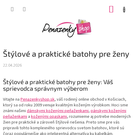
Prejsť
NÁKUP
na
obsah
KOŠÍK
Štýlové a praktické batohy pre ženy
22.04.2026
Štýlové a praktické batohy pre ženy: Váš
sprievodca správnym výberom
Vitajte na
Penazenkyshop.sk
, váš rodinný online obchod v Košiciach,
ktorý sa od roku 2009 venuje kvalitným koženým výrobkom. Hoci sme
známi našimi
dámskymi koženými peňaženkami
,
pánskymi koženými
peňaženkami
a
koženými opaskami
, rozumieme aj potrebe moderných
žien pre praktické a zároveň štýlové riešenia. Preto sme pre vás
pripravili tohto komplexného sprievodcu svetom batohov, ktoré sú
čoraz populárnejšie ako inteligentná alternatíva ku kabelkám.