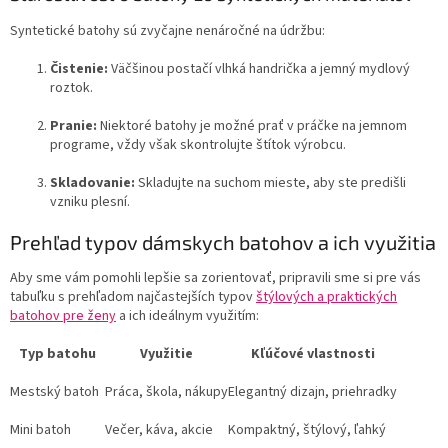
Syntetické batohy sú zvyčajne nenáročné na údržbu:
Čistenie:
Väčšinou postačí vlhká handrička a jemný mydlový
roztok.
Pranie:
Niektoré batohy je možné prať v práčke na jemnom
programe, vždy však skontrolujte štítok výrobcu.
Skladovanie:
Skladujte na suchom mieste, aby ste predišli
vzniku plesní.
Prehľad typov dámskych batohov a ich využitia
Aby sme vám pomohli lepšie sa zorientovať, pripravili sme si pre vás
tabuľku s prehľadom najčastejších typov
štýlových a praktických
batohov pre ženy
a ich ideálnym využitím:
Typ batohu
Využitie
Kľúčové vlastnosti
Mestský batoh
Práca, škola, nákupy
Elegantný dizajn, priehradky
Mini batoh
Večer, káva, akcie
Kompaktný, štýlový, ľahký