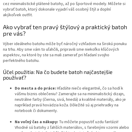
cez minimalistické plátené batohy, až po športové modely. Môžete si
vybrať batoh, ktorý dokonale vyjadrí váš osobný štýl a doplní
akýkoľvek outfit.
Ako vybrať ten pravý štýlový a praktický batoh
pre vás?
Výber ideálneho batohu môže byť náročný vzhľadom na širokú ponuku
na trhu. Aby sme vám to uľahčili, pripravili sme niekoľko kľúčových
aspektov, na ktoré by ste sa mali zamerať pri hľadaní svojho
perfektného batohu.
Účel použitia: Na čo budete batoh najčastejšie
používať?
Do mesta a do práce:
Hľadáte niečo elegantné, čo sa hodí k
vášmu biznis oblečeniu? Zamerajte sa na minimalistický dizajn,
neutrálne farby (čierna, sivá, hnedá) a kvalitné materiály, ako je
napríklad pravá hovädzia koža. Dôležité sú aj priehradky na
notebook či dokumenty.
Na voľný čas a nákupy:
Tu môžete popustiť uzdu fantázii!
Vhodné sú batohy z ľahších materiálov, s farebnými vzormi alebo