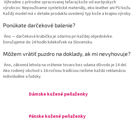
Výhradne z prírodne spracovanej teľacej kože od európskych
výrobcov. Nepoužívame syntetické materiály, eko-leather ani PU kožu.
Každý model má v detaile produktu uvedený typ kože a krajinu výroby.
Ponúkate darčekové balenie?
Áno — darčeková krabička je zdarma pri každej objednávke.
Doručujeme do 24 hodín kdekoľvek na Slovensku.
Môžem vrátiť puzdro na doklady, ak mi nevyhovuje?
Áno, zákonná lehota na vrátenie tovaru bez udania dôvodu je 14 dní.
Ako rodinný obchod s 16-ročnou tradíciou riešime každú reklamáciu
individuálne a ľudsky.
Dámske kožené peňaženky
Pánske kožené peňaženky