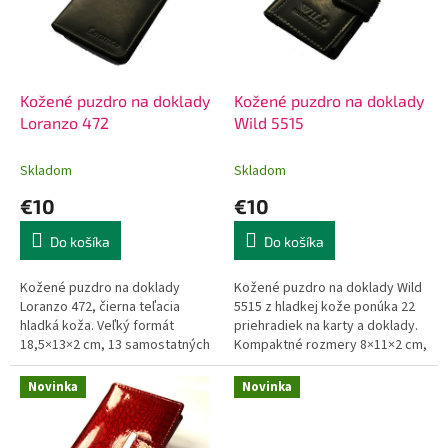
k
s
t
p
o
r
v
o
d
Kožené puzdro na doklady
Kožené puzdro na doklady
u
Loranzo 472
Wild 5515
k
t
Skladom
Skladom
o
€10
€10
v
Do košíka
Do košíka
Kožené puzdro na doklady
Kožené puzdro na doklady Wild
Loranzo 472, čierna teľacia
5515 z hladkej kože ponúka 22
hladká koža. Veľký formát
priehradiek na karty a doklady.
18,5×13×2 cm, 13 samostatných
Kompaktné rozmery 8×11×2 cm,
priečinkov na karty, preukazy a
zapínanie na cvok. Cena 10 €.
doklady. Vhodné pre cestovný
Novinka
Novinka
pas,...