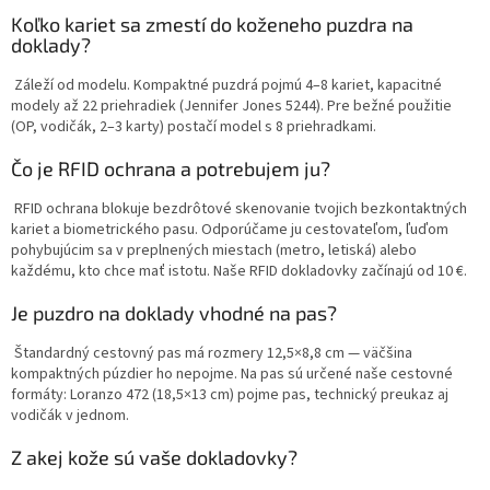
Koľko kariet sa zmestí do koženeho puzdra na
doklady?
Záleží od modelu. Kompaktné puzdrá pojmú 4–8 kariet, kapacitné
modely až 22 priehradiek (Jennifer Jones 5244). Pre bežné použitie
(OP, vodičák, 2–3 karty) postačí model s 8 priehradkami.
Čo je RFID ochrana a potrebujem ju?
RFID ochrana blokuje bezdrôtové skenovanie tvojich bezkontaktných
kariet a biometrického pasu. Odporúčame ju cestovateľom, ľuďom
pohybujúcim sa v preplnených miestach (metro, letiská) alebo
každému, kto chce mať istotu. Naše RFID dokladovky začínajú od 10 €.
Je puzdro na doklady vhodné na pas?
Štandardný cestovný pas má rozmery 12,5×8,8 cm — väčšina
kompaktných púzdier ho nepojme. Na pas sú určené naše cestovné
formáty: Loranzo 472 (18,5×13 cm) pojme pas, technický preukaz aj
vodičák v jednom.
Z akej kože sú vaše dokladovky?