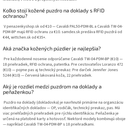
Koľko stojí kožené puzdro na doklady s RFID
ochranou?
V penazenkyshop.sk od €10 — Cavaldi PAL50-PDM-BL a Cavaldi TW-04-
PDM-BP majú RFID ochranu za €10. samdex.sk predáva RFID puzdrá od
€44, wittchen.sk od €35+.
Aká značka kožených púzdier je najlepšia?
Pre každodenné nosenie odporúčame Cavaldi TW-04-PDM-BP (€10) —
18 priehradiek, RFID ochrana, patentka. Pre cestovateľov Loranzo 472
(€10) — pojme pas aj technický preukaz. Pre darček Jennifer Jones
5244 (€10) — červená lakovaná koža, 22 priehradiek.
Aký je rozdiel medzi puzdrom na doklady a
peňaženkou?
Puzdro na doklady (dokladovka) je navrhnuté primárne na organizáciu
identifikačných dokladov — OP, vodičák, technický preukaz, pas. Má
viac priehľadných priehradiek pre rýchlu identifikáciu. Peňaženka je
určená na platobné karty a hotovosť. Niektoré modely kombinujú oboje
— napríklad Cavaldi TW-04-PDM-BP s 18 priehradkami.