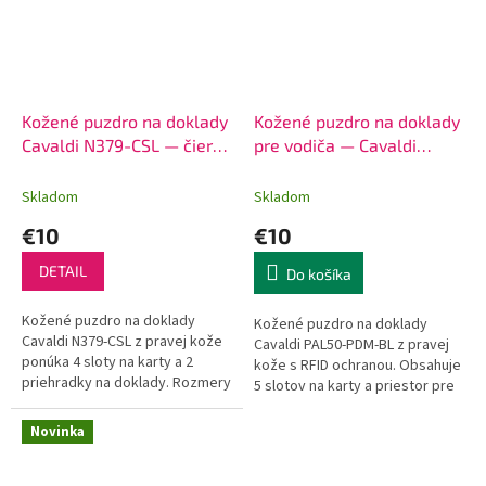
Kožené puzdro na doklady
Kožené puzdro na doklady
Cavaldi N379-CSL — čierna
pre vodiča — Cavaldi
alebo červená
PAL50 s RFID a TP vozidla
Skladom
Skladom
€10
€10
DETAIL
Do košíka
Kožené puzdro na doklady
Kožené puzdro na doklady
Cavaldi N379-CSL z pravej kože
Cavaldi PAL50-PDM-BL z pravej
ponúka 4 sloty na karty a 2
kože s RFID ochranou. Obsahuje
priehradky na doklady. Rozmery
5 slotov na karty a priestor pre
10×12×2 cm, 2 roky záruka. Cena
technický preukaz. Cena 10 €,
10 €.
doručenie 24h.
Novinka