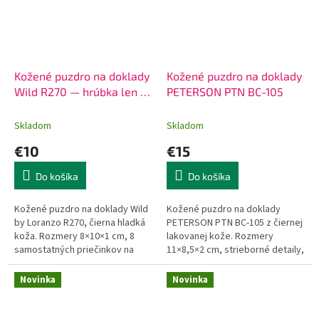
Kožené puzdro na doklady
Kožené puzdro na doklady
Wild R270 — hrúbka len 1
PETERSON PTN BC-105
cm
Skladom
Skladom
€10
€15
Do košíka
Do košíka
Kožené puzdro na doklady Wild
Kožené puzdro na doklady
by Loranzo R270, čierna hladká
PETERSON PTN BC-105 z čiernej
koža. Rozmery 8×10×1 cm, 8
lakovanej kože. Rozmery
samostatných priečinkov na
11×8,5×2 cm, strieborné detaily,
karty a preukazy. Celokožené
darčekové balenie. 15 €,
vyhotovenie, odolné pri...
doručenie do 24h.
Novinka
Novinka