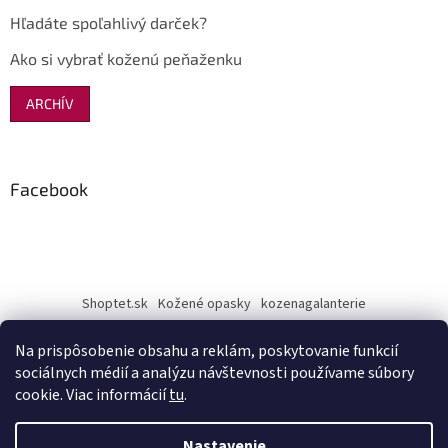
Hľadáte spoľahlivý darček?
Ako si vybrať koženú peňaženku
ARCHÍV
Facebook
Shoptet.sk
Kožené opasky
kozenagalanterie
Na prispôsobenie obsahu a reklám, poskytovanie funkcií
sociálnych médií a analýzu návštevnosti používame súbory
cookie. Viac informácií
tu
.
Vytvoril Shoptet
Nastavenie