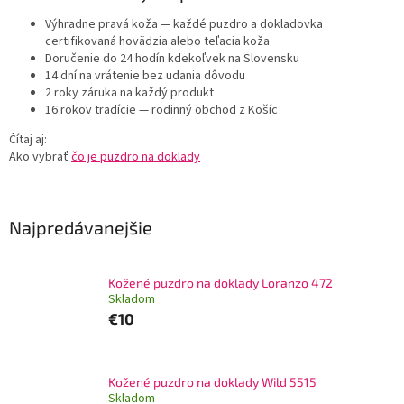
Výhradne pravá koža
— každé puzdro a dokladovka
certifikovaná hovädzia alebo teľacia koža
Doručenie do 24 hodín
kdekoľvek na Slovensku
14 dní na vrátenie
bez udania dôvodu
2 roky záruka
na každý produkt
16 rokov tradície
— rodinný obchod z Košíc
Čítaj aj:
Ako vybrať
čo je puzdro na doklady
Najpredávanejšie
Kožené puzdro na doklady Loranzo 472
Skladom
€10
Kožené puzdro na doklady Wild 5515
Skladom