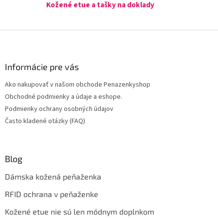
Kožené etue a tašky na doklady
Z
á
p
ä
Informácie pre vás
t
Ako nakupovať v našom obchode Penazenkyshop
i
Obchodné podmienky a údaje a eshope.
e
Podmienky ochrany osobných údajov
Často kladené otázky (FAQ)
Blog
Dámska kožená peňaženka
RFID ochrana v peňaženke
Kožené etue nie sú len módnym doplnkom