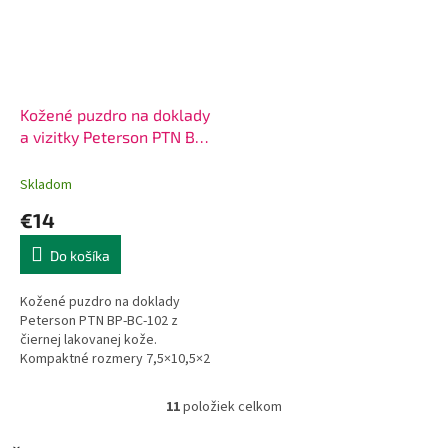
Kožené puzdro na doklady
a vizitky Peterson PTN BP-
BC-102
Skladom
€14
Do košíka
Kožené puzdro na doklady
Peterson PTN BP-BC-102 z
čiernej lakovanej kože.
Kompaktné rozmery 7,5×10,5×2
cm, ideálne na karty a doklady.
14 €, doručenie do 24h.
11
položiek celkom
O
v