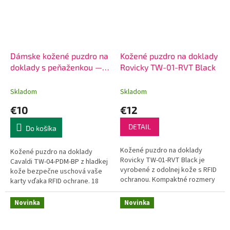
Dámske kožené puzdro na
Kožené puzdro na doklady
doklady s peňaženkou —
Rovicky TW-01-RVT Black
Cavaldi TW-04 čierne
Skladom
Skladom
€10
€12
DETAIL
Do košíka
Kožené puzdro na doklady
Kožené puzdro na doklady
Rovicky TW-01-RVT Black je
Cavaldi TW-04-PDM-BP z hladkej
vyrobené z odolnej kože s RFID
kože bezpečne uschová vaše
ochranou. Kompaktné rozmery
karty vďaka RFID ochrane. 18
8,5×10×2 cm, cena 12 €,
priehradiek, 9×10×1 cm, 10 €,
doručenie do 24 hodín.
doručenie do 24h.
Novinka
Novinka