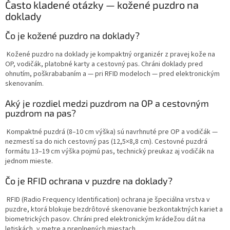
l
Často kladené otázky — kožené puzdro na
á
doklady
d
a
Čo je kožené puzdro na doklady?
c
i
Kožené puzdro na doklady je kompaktný organizér z pravej kože na
e
OP, vodičák, platobné karty a cestovný pas. Chráni doklady pred
p
ohnutím, poškrababaním a — pri RFID modeloch — pred elektronickým
r
skenovaním.
v
k
Aký je rozdiel medzi puzdrom na OP a cestovným
y
puzdrom na pas?
v
ý
Kompaktné puzdrá (8–10 cm výška) sú navrhnuté pre OP a vodičák —
p
nezmestí sa do nich cestovný pas (12,5×8,8 cm). Cestovné puzdrá
i
formátu 13–19 cm výška pojmú pas, technický preukaz aj vodičák na
s
jednom mieste.
u
Čo je RFID ochrana v puzdre na doklady?
RFID (Radio Frequency Identification) ochrana je špeciálna vrstva v
puzdre, ktorá blokuje bezdrôtové skenovanie bezkontaktných kariet a
biometrických pasov. Chráni pred elektronickým krádežou dát na
letiskách, v metre a preplnených miestach.