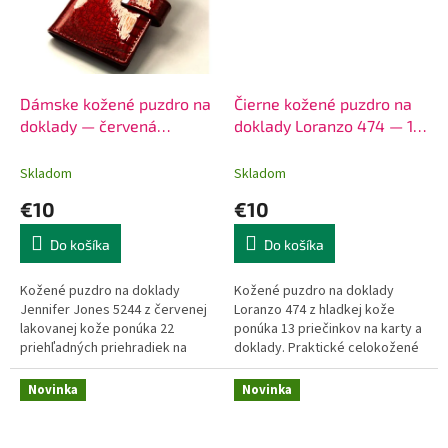
Dámske kožené puzdro na
Čierne kožené puzdro na
doklady — červená
doklady Loranzo 474 — 12
Jennifer Jones 524
priečinkov
Skladom
Skladom
€10
€10
Do košíka
Do košíka
Kožené puzdro na doklady
Kožené puzdro na doklady
Jennifer Jones 5244 z červenej
Loranzo 474 z hladkej kože
lakovanej kože ponúka 22
ponúka 13 priečinkov na karty a
priehľadných priehradiek na
doklady. Praktické celokožené
karty. Kompaktné rozmery
vyhotovenie s cvokom, 10 €,
8×11×2 cm, cena 10 €.
doručenie do 24h.
Novinka
Novinka