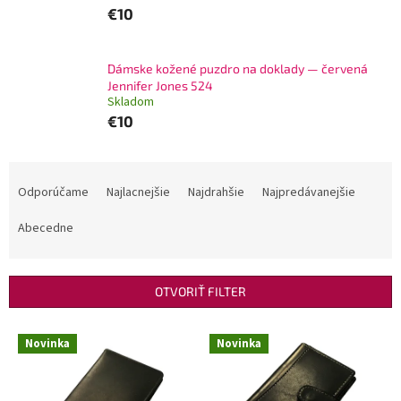
€10
Dámske kožené puzdro na doklady — červená
Jennifer Jones 524
Skladom
€10
R
a
Odporúčame
Najlacnejšie
Najdrahšie
Najpredávanejšie
d
e
Abecedne
n
i
e
OTVORIŤ FILTER
p
r
V
Novinka
Novinka
o
ý
d
p
u
i