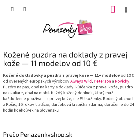
Prejsť
NÁKUP
na
obsah
KOŠÍK
Kožené puzdra na doklady z pravej
kože — 11 modelov od 10 €
Kožené dokladovky a puzdra z pravej kože
— 11+ modelov
od 10 €
od overených európskych výrobcov
Always Wild
,
Peterson
a
Rovicky
.
Puzdro na pas, obal na karty a doklady, kľúčenka z pravej kože, puzdro
na okuliare, obal na mobil. Každý kožený doplnok, ktorý muž
každodenne používa — z pravej kože, nie PU koženky. Rodinný obchod
z Košíc, 16 rokov tradície, darčeková krabička zdarma, doručenie do 24
hodín kdekoľvek na Slovensku.
Prečo Penazenkyshop.sk