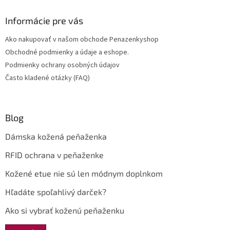
p
ä
Informácie pre vás
t
Ako nakupovať v našom obchode Penazenkyshop
i
Obchodné podmienky a údaje a eshope.
e
Podmienky ochrany osobných údajov
Často kladené otázky (FAQ)
Blog
Dámska kožená peňaženka
RFID ochrana v peňaženke
Kožené etue nie sú len módnym doplnkom
Hľadáte spoľahlivý darček?
Ako si vybrať koženú peňaženku