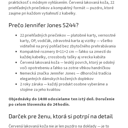
praktickosť s módnym vyhlásením. Červená lakovaná koža, 22
priehľadných priečinkov a kompaktný formát — puzdro, ktoré
zaujme pri každom vytiahnutí z kabelky.
Prečo Jennifer Jones 5244?
22 priehľadných priečinkov
— platobné karty, vernostné
karty, OP, vodičák, zdravotná karta aj vizitky — všetko
viditeľné na prvý pohľad bez zbytočného prehrabávania
Kompaktné rozmery 8×11×2 cm
— ľahko sa zmestí do
každej kabelky, crossbody tašky aj vrecka kabáta
Červená lakovaná koža
— lesklý povrch, ktorý je odolný
voči opotrebeniu a ľahko sa zotrie vlhkou handričkou
Nemecká značka Jennifer Jones
— dlhoročná tradícia
elegantných dámskych kožených doplnkov
2 roky záruka
— každý produkt osobne vyberáme a
stojíme za jeho kvalitou
Objednávky do 14:00 odosielame
ten istý deň
. Doručenie
po celom Slovensku
do 24 hodín
.
Darček pre ženu, ktorá si potrpí na detail
Červená lakovaná koža nie je len puzdro na doklady — je to