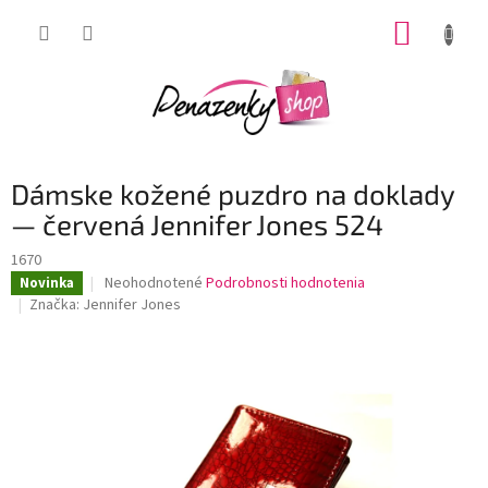
Prejsť
NÁKUP
na
obsah
KOŠÍK
Dámske kožené puzdro na doklady
— červená Jennifer Jones 524
1670
Priemerné
Neohodnotené
Podrobnosti hodnotenia
Novinka
hodnotenie
Značka:
Jennifer Jones
produktu
je
0,0
z
5
hviezdičiek.