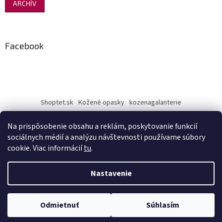
ARCHÍV
Facebook
Shoptet.sk
Kožené opasky
kozenagalanterie
Na prispôsobenie obsahu a reklám, poskytovanie funkcií
sociálnych médií a analýzu návštevnosti používame súbory
cookie. Viac informácií
tu
.
Vytvoril Shoptet
Nastavenie
Copyright 2026
penazenkyshop.sk
. Všetky práva vyhradené.
Odmietnuť
Súhlasím
Upraviť nastavenie cookies