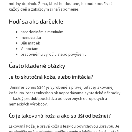
módny doplnok. Žena, ktorá ho dostane, ho bude používať
každý deň a zakaždým si naň spomenie.
Hodí sa ako darček k:
narodeninám a meninám
mensviatku
Dňu matiek
Vianociam
pracovnému výročiu alebo povýšeniu
Často kladené otázky
Je to skutočná koža, alebo imitácia?
Jennifer Jones 5244 je vyrobené z pravej teľacej lakovanej
kože. Na Penazenkyshop.sk nepredávame syntetické náhradky
— každý produkt pochádza od overených európskych a
nemeckých výrobcov.
Čo je lakovaná koža a ako sa líši od bežnej?
Lakovaná koža je pravá koža s lesklou povrchovou úpravou. Je