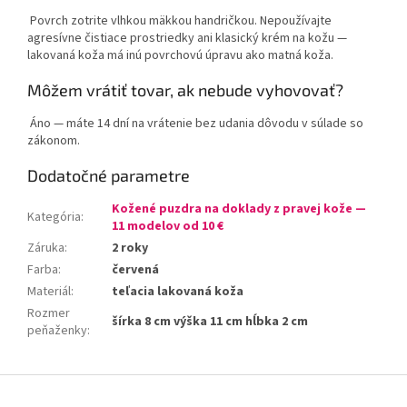
Povrch zotrite vlhkou mäkkou handričkou. Nepoužívajte
agresívne čistiace prostriedky ani klasický krém na kožu —
lakovaná koža má inú povrchovú úpravu ako matná koža.
Môžem vrátiť tovar, ak nebude vyhovovať?
Áno — máte 14 dní na vrátenie bez udania dôvodu v súlade so
zákonom.
Dodatočné parametre
Kožené puzdra na doklady z pravej kože —
Kategória
:
11 modelov od 10 €
Záruka
:
2 roky
Farba
:
červená
Materiál
:
teľacia lakovaná koža
Rozmer
šírka 8 cm výška 11 cm hĺbka 2 cm
peňaženky
:
Z
á