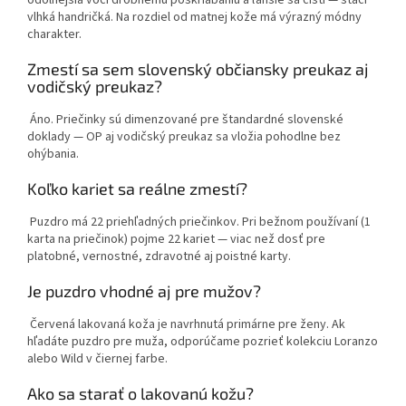
odolnejšia voči drobnému poškriabaniu a ľahšie sa čistí — stačí
vlhká handričká. Na rozdiel od matnej kože má výrazný módny
charakter.
Zmestí sa sem slovenský občiansky preukaz aj
vodičský preukaz?
Áno. Priečinky sú dimenzované pre štandardné slovenské
doklady — OP aj vodičský preukaz sa vložia pohodlne bez
ohýbania.
Koľko kariet sa reálne zmestí?
Puzdro má 22 priehľadných priečinkov. Pri bežnom používaní (1
karta na priečinok) pojme 22 kariet — viac než dosť pre
platobné, vernostné, zdravotné aj poistné karty.
Je puzdro vhodné aj pre mužov?
Červená lakovaná koža je navrhnutá primárne pre ženy. Ak
hľadáte puzdro pre muža, odporúčame pozrieť kolekciu Loranzo
alebo Wild v čiernej farbe.
Ako sa starať o lakovanú kožu?