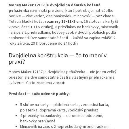
Money Maker 12137 je dvojdielna dámska kožená
peňaženka
navrhnutá pre ženu, ktorá potrebuje mať všetko
poruke — viac kariet, viac bankoviek, mincovník — bez chaosu.
Teľacia hladká koža,
rozmery
17×11×3 cm
,
16 slotov na karty
(5
v prvej časti + 11 v druhej),
8 priečinkov na bankovky
, mincovník
na zips s 2 priehradkami, kovový cvok v dvoch polohách podľa
naplnenosti. Dve samostatné časti — každá sa zapína zvlášť. 2
roky záruka, 20 €. Doručenie do 24 hodín
Dvojdielna konštrukcia — čo to mení v
praxi?
Money Maker 12137 je
dvojdielna peňaženka
— nie jeden veľký
priestor, ale dve samostatné časti s vlastnými priehradkami a
uzávermi. Čo to znamená v praxi:
Prvá časť — každodenné platby:
5 slotov na karty — platobná karta, vernostná karta,
poistenka, dopravná karta, vodičský preukaz
4 priečinky na bankovky — euromince oddelené,
bankovky prehľadné
Mincovník na zips s 2 neprechodanými priehradkami —