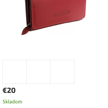
€20
Jednotková
Skladom
cena: