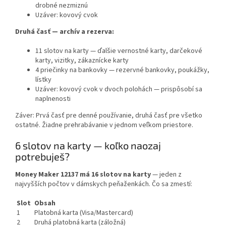
drobné nezmiznú
Uzáver: kovový cvok
Druhá časť — archív a rezerva:
11 slotov na karty — ďalšie vernostné karty, darčekové
karty, vizitky, zákaznícke karty
4 priečinky na bankovky — rezervné bankovky, poukážky,
lístky
Uzáver: kovový cvok v
dvoch polohách
— prispôsobí sa
naplnenosti
Záver:
Prvá časť pre denné používanie, druhá časť pre všetko
ostatné. Žiadne prehrabávanie v jednom veľkom priestore.
6 slotov na karty — koľko naozaj
potrebuješ?
Money Maker 12137 má
16 slotov na karty
— jeden z
najvyšších počtov v dámskych peňaženkách. Čo sa zmestí:
Slot
Obsah
1
Platobná karta (Visa/Mastercard)
2
Druhá platobná karta (záložná)