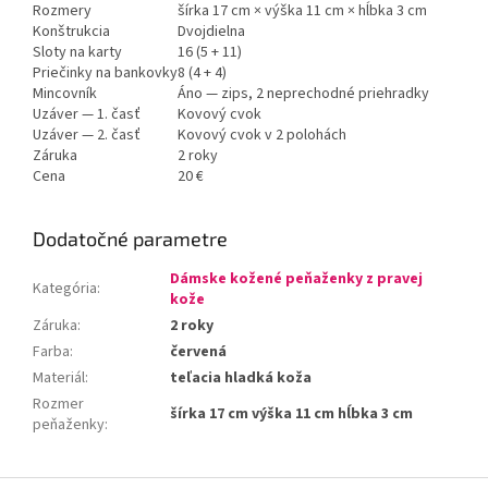
Rozmery
šírka 17 cm × výška 11 cm × hĺbka 3 cm
Konštrukcia
Dvojdielna
Sloty na karty
16 (5 + 11)
Priečinky na bankovky
8 (4 + 4)
Mincovník
Áno — zips, 2 neprechodné priehradky
Uzáver — 1. časť
Kovový cvok
Uzáver — 2. časť
Kovový cvok v 2 polohách
Záruka
2 roky
Cena
20 €
Dodatočné parametre
Dámske kožené peňaženky z pravej
Kategória
:
kože
Záruka
:
2 roky
Farba
:
červená
Materiál
:
teľacia hladká koža
Rozmer
šírka 17 cm výška 11 cm hĺbka 3 cm
peňaženky
: