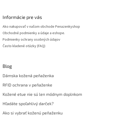
Z
á
p
ä
Informácie pre vás
t
Ako nakupovať v našom obchode Penazenkyshop
i
Obchodné podmienky a údaje a eshope.
e
Podmienky ochrany osobných údajov
Často kladené otázky (FAQ)
Blog
Dámska kožená peňaženka
RFID ochrana v peňaženke
Kožené etue nie sú len módnym doplnkom
Hľadáte spoľahlivý darček?
Ako si vybrať koženú peňaženku