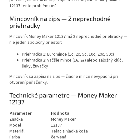
12137 tento problém rieši.
Mincovník na zips — 2 neprechodné
priehradky
Mincovník Money Maker 12137 má
2 neprechodné priehradky
—
nie jeden spoločný priestor:
Priehradka 1:
Euromince (1c, 2c, 5c, 10c, 20c, 50c)
Priehradka 2:
Väčšie mince (1€, 2€) alebo záložný kľúč,
lieky, žuvačky
Mincovník sa zapína na
zips
— žiadne mince nevypadnú pri
otvorení peňaženky.
Technické parametre — Money Maker
12137
Parameter
Hodnota
Značka
Money Maker
Model
12137
Materiál
Teľacia hladká koža
Farba
červená