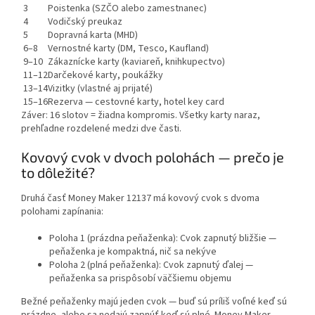
3
Poistenka (SZČO alebo zamestnanec)
4
Vodičský preukaz
5
Dopravná karta (MHD)
6–8
Vernostné karty (DM, Tesco, Kaufland)
9–10
Zákaznícke karty (kaviareň, knihkupectvo)
11–12
Darčekové karty, poukážky
13–14
Vizitky (vlastné aj prijaté)
15–16
Rezerva — cestovné karty, hotel key card
Záver:
16 slotov = žiadna kompromis. Všetky karty naraz,
prehľadne rozdelené medzi dve časti.
Kovový cvok v dvoch polohách — prečo je
to dôležité?
Druhá časť Money Maker 12137 má
kovový cvok s dvoma
polohami zapínania
:
Poloha 1 (prázdna peňaženka):
Cvok zapnutý bližšie —
peňaženka je kompaktná, nič sa nekýve
Poloha 2 (plná peňaženka):
Cvok zapnutý ďalej —
peňaženka sa prispôsobí väčšiemu objemu
Bežné peňaženky majú jeden cvok — buď sú príliš voľné keď sú
prázdne, alebo sa nedajú zapnúť keď sú plné. Money Maker