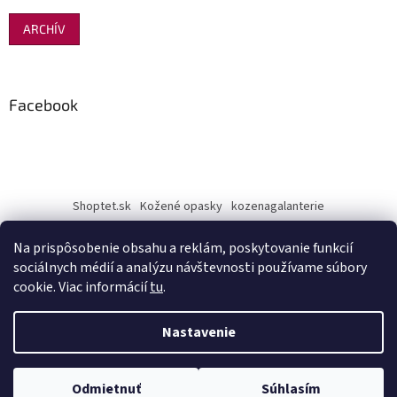
ARCHÍV
Facebook
Shoptet.sk
Kožené opasky
kozenagalanterie
Na prispôsobenie obsahu a reklám, poskytovanie funkcií
sociálnych médií a analýzu návštevnosti používame súbory
cookie. Viac informácií
tu
.
Vytvoril Shoptet
Nastavenie
Copyright 2026
penazenkyshop.sk
. Všetky práva vyhradené.
Odmietnuť
Súhlasím
Upraviť nastavenie cookies