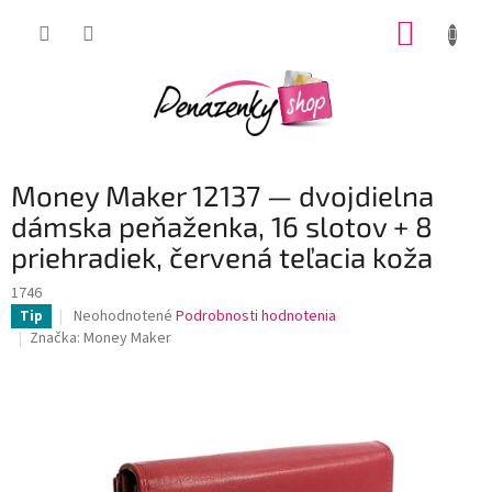
Prejsť
NÁKUP
na
obsah
KOŠÍK
Money Maker 12137 — dvojdielna
dámska peňaženka, 16 slotov + 8
priehradiek, červená teľacia koža
1746
Priemerné
Neohodnotené
Podrobnosti hodnotenia
Tip
hodnotenie
Značka:
Money Maker
produktu
je
0,0
z
5
hviezdičiek.