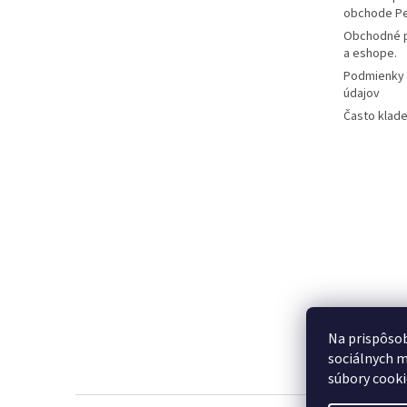
obchode P
Obchodné p
a eshope.
Podmienky 
údajov
Často klade
Na prispôsob
sociálnych m
súbory cooki