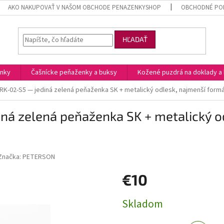
AKO NAKUPOVAŤ V NAŠOM OBCHODE PENAZENKYSHOP
OBCHODNÉ POD
HĽADAŤ
enky
Čašnícke peňaženky a buksy
Kožené puzdrá na doklady a 
RK-02-S5 — jediná zelená peňaženka SK + metalický odlesk, najmenší formá
ná zelená peňaženka SK + metalický od
Značka:
PETERSON
€10
Jednotková
Skladom
cena: