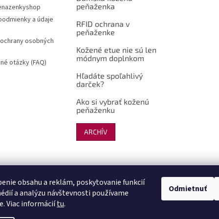
peňaženka
enazenkyshop
odmienky a údaje
RFID ochrana v
peňaženke
ochrany osobných
Kožené etue nie sú len
módnym doplnkom
né otázky (FAQ)
Hľadáte spoľahlivý
darček?
Ako si vybrať koženú
peňaženku
ARCHÍV
Shoptet.sk
Kožené opasky
kozenagalanterie
enie obsahu a reklám, poskytovanie funkcií
Odmietnuť
édií a analýzu návštevnosti používame
e. Viac informácií
tu
.