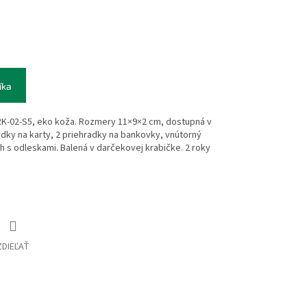
íka
-02-S5, eko koža. Rozmery 11×9×2 cm, dostupná v
adky na karty, 2 priehradky na bankovky, vnútorný
 s odleskami. Balená v darčekovej krabičke. 2 roky
ZDIEĽAŤ