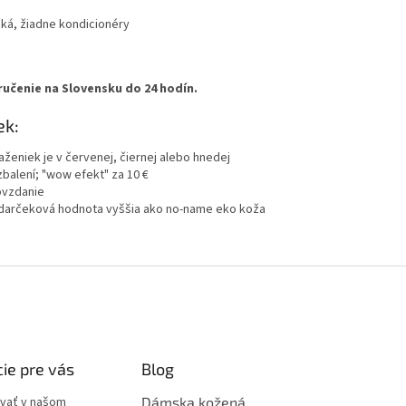
čká, žiadne kondicionéry
ručenie na Slovensku do 24 hodín.
ek:
ženiek je v červenej, čiernej alebo hnedej
zbalení; "wow efekt" za 10 €
ovzdanie
 darčeková hodnota vyššia ako no-name eko koža
ie pre vás
Blog
vať v našom
Dámska kožená