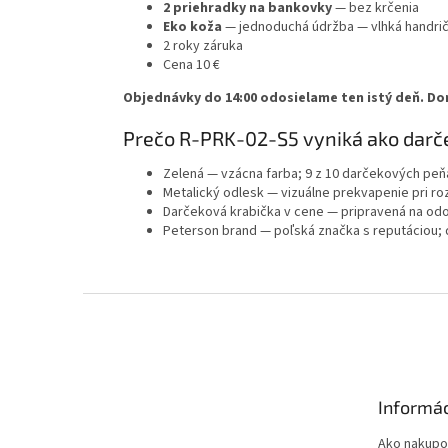
2 priehradky na bankovky
— bez krčenia
Eko koža
— jednoduchá údržba
— vlhká handri
2 roky záruka
Cena 10 €
Objednávky do 14:00 odosielame ten istý deň. Do
Prečo R-PRK-02-S5 vyniká ako darč
Zelená
— vzácna farba; 9 z 10 darčekových peňa
Metalický odlesk
— vizuálne prekvapenie pri ro
Darčeková krabička v cene
— pripravená na od
Peterson brand
— poľská značka s reputáciou;
Z
á
p
ä
t
Informác
i
e
Ako nakupo