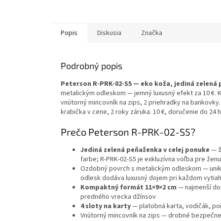
Popis
Diskusia
Značka
Podrobný popis
Peterson R-PRK-02-S5
— eko koža,
jediná zelená
metalickým odleskom — jemný luxusný efekt za 10 €. 
vnútorný mincovník na zips, 2 priehradky na bankovky
krabička v cene, 2 roky záruka. 10 €, doručenie do 24
Prečo Peterson R-PRK-02-S5?
Jediná zelená peňaženka v celej ponuke
— ž
farbe; R-PRK-02-S5 je exkluzívna voľba pre ženu
Ozdobný povrch s metalickým odleskom — unik
odlesk dodáva luxusný dojem pri každom vytiahnu
Kompaktný formát 11×9×2 cm
— najmenší dos
predného vrecka džínsov
4 sloty na karty
— platobná karta, vodičák, po
Vnútorný mincovník na zips
— drobné bezpečne