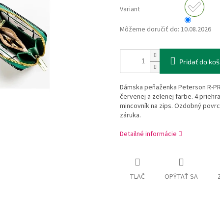
Variant
Môžeme doručiť do:
10.08.2026
Pridať do koš
Dámska peňaženka Peterson R-PRK
červenej a zelenej farbe. 4 priehr
mincovník na zips. Ozdobný povrch
záruka.
Detailné informácie
TLAČ
OPÝTAŤ SA