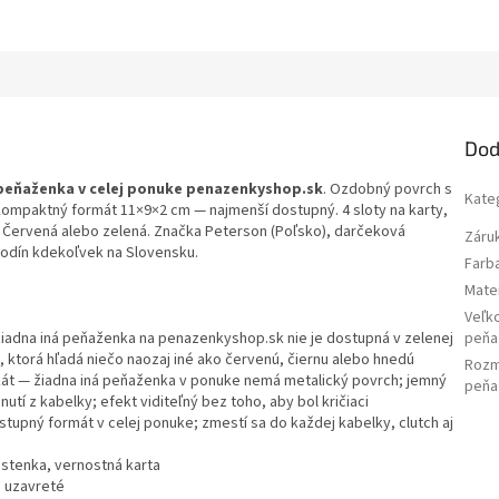
Dod
 peňaženka v celej ponuke penazenkyshop.sk
. Ozdobný povrch s
Kate
Kompaktný formát 11×9×2 cm — najmenší dostupný. 4 sloty na karty,
. Červená alebo zelená.
Značka Peterson (Poľsko), darčeková
Záru
 hodín kdekoľvek na Slovensku.
Farb
Mater
Veľk
iadna iná peňaženka na penazenkyshop.sk nie je dostupná v zelenej
peňa
, ktorá hľadá niečo naozaj iné ako červenú, čiernu alebo hnedú
Roz
át
— žiadna iná peňaženka v ponuke nemá metalický povrch; jemný
peňa
tí z kabelky; efekt viditeľný bez toho, aby bol kričiaci
tupný formát v celej ponuke; zmestí sa do každej kabelky, clutch aj
istenka, vernostná karta
 uzavreté