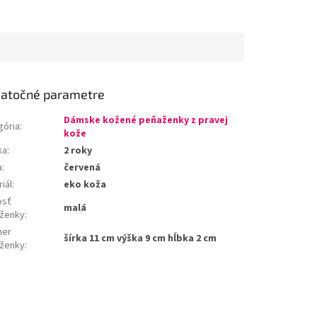
atočné parametre
Dámske kožené peňaženky z pravej
gória
:
kože
ka
:
2 roky
a
:
červená
iál
:
eko koža
osť
malá
ženky
:
mer
šírka 11 cm výška 9 cm hĺbka 2 cm
ženky
: