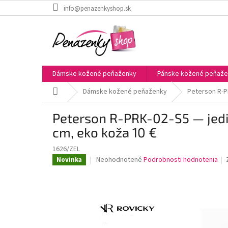
Prejsť
info@penazenkyshop.sk
na
obsah
Dámske kožené peňaženky
Pánske kožené peňaž
Domov
Dámske kožené peňaženky
Peterson R-P
Peterson R-PRK-02-S5 — jedi
cm, eko koža 10 €
1626/ZEL
Priemerné
Neohodnotené
Podrobnosti hodnotenia
Novinka
hodnotenie
produktu
je
0,0
z
5
hviezdičiek.