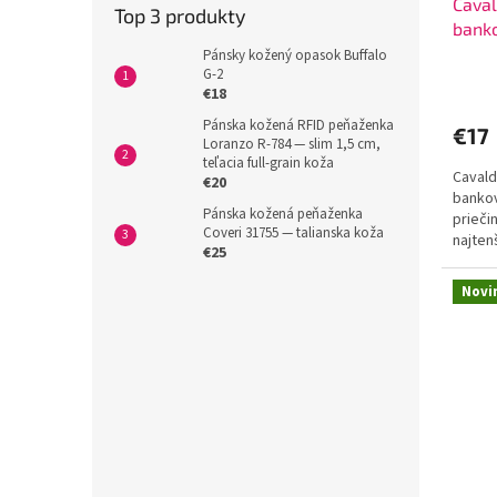
Caval
Top 3 produkty
banko
najte
Pánsky kožený opasok Buffalo
G-2
čiern
€18
Pánska kožená RFID peňaženka
€17
Loranzo R-784 — slim 1,5 cm,
teľacia full-grain koža
Cavald
€20
bankov
Pánska kožená peňaženka
prieči
Coveri 31755 — talianska koža
najten
€25
hladká
Novi