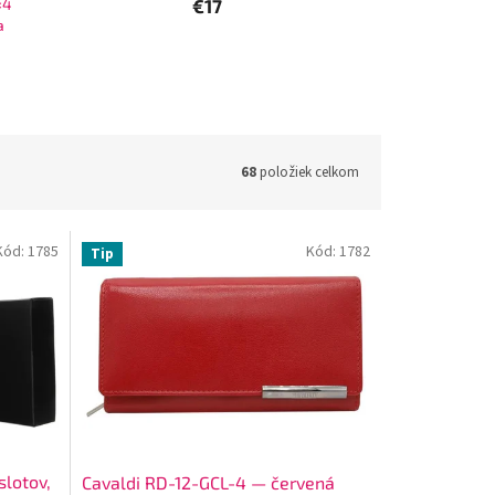
×4
€17
a
68
položiek celkom
Kód:
1785
Kód:
1782
Tip
lotov,
Cavaldi RD-12-GCL-4 — červená