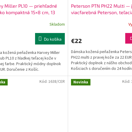
y Miller PL10 — priehľadné
Peterson PTN PH22 Multi — 
ko kompaktná 15×8 cm, 13
viacfarebná Peterson, teľaci
v + zips na bankovky
6 slotov + mincovník, 22 €
Skladom
V
Do košíka
€22
Dámska kožená peňaženka Peter
 kožená peňaženka Harvey Miller
PH22 multi z pravej kože za 22 EUR
lub PL10 z hladkej teľacej kože v
Praktický doplnok z nášho obchod
ej farbe. Praktický módny doplnok
Košiciach s doručením do 24 hodín
EUR. Doručenie z Košíc.
Kód:
1638/CER
Kód:
nka
Novinka