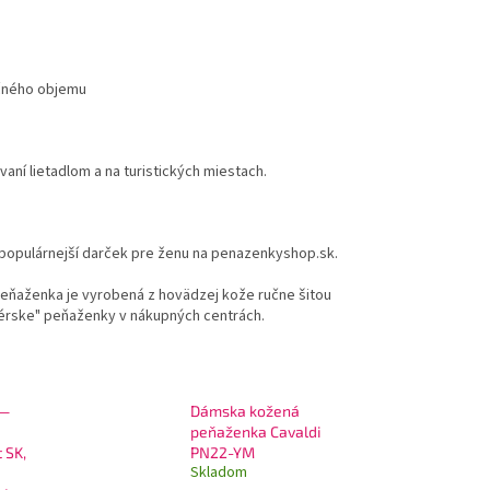
očného objemu
aní lietadlom a na turistických miestach.
populárnejší darček pre ženu na penazenkyshop.sk.
peňaženka je vyrobená z hovädzej kože ručne šitou
nérske" peňaženky v nákupných centrách.
 —
Dámska kožená
peňaženka Cavaldi
 SK,
PN22-YM
Skladom