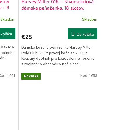
elna
Harvey Miller G16 — štvorsekciová
v + 8
dámska peňaženka, 18 slotov,
 koža
nemecká teľacia koža červená
Skladom
Skladom
 košíka
Do košíka
€25
 Maker v
Dámska kožená peňaženka Harvey Miller
doplnok z
Polo Club G16 z pravej kože za 25 EUR.
órii
Kvalitný doplnok pre každodenné nosenie
z rodinného obchodu v Košiciach.
Kód:
1661
Kód:
1658
Novinka