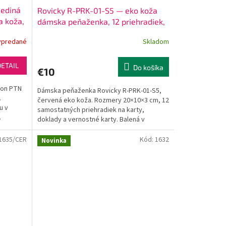
jediná
Rovicky R-PRK-01-S5 — eko koža
a koža,
dámska peňaženka, 12 priehradiek,
červená 10 €
ypredané
Skladom
DETAIL
Do košíka
€10
son PTN
Dámska peňaženka Rovicky R-PRK-01-S5,
.
červená eko koža. Rozmery 20×10×3 cm, 12
u v
samostatných priehradiek na karty,
.
doklady a vernostné karty. Balená v
darčekovej krabičke. 2 roky...
1635/CER
Kód:
1632
Novinka