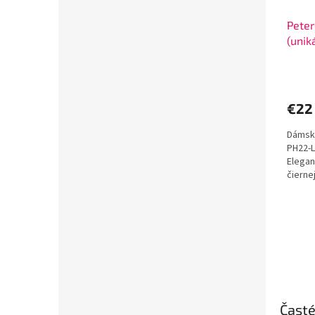
Peter
(unik
modr
22 €
€22
Dámsk
PH22-L
Elegan
čierne
doruče
Čast