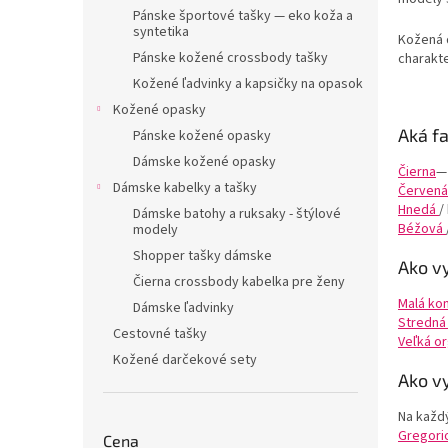
Pánske športové tašky — eko koža a
syntetika
Kožená 
Pánske kožené crossbody tašky
charakte
Kožené ľadvinky a kapsičky na opasok
Kožené opasky
Aká f
Pánske kožené opasky
Dámske kožené opasky
Čierna
—
Dámske kabelky a tašky
Červená
Hnedá
/
Dámske batohy a ruksaky - štýlové
Béžová
modely
Shopper tašky dámske
Ako v
Čierna crossbody kabelka pre ženy
Malá ko
Dámske ľadvinky
Stredná
Cestovné tašky
Veľká or
Kožené darčekové sety
Ako v
Na každý
Gregorio
Cena