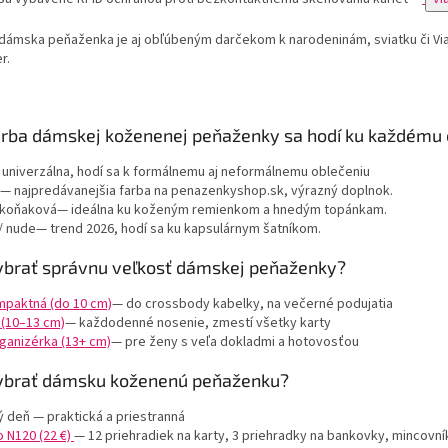
dámska peňaženka je aj obľúbeným darčekom k narodeninám, sviatku či Vi
r.
arba dámskej koženenej peňaženky sa hodí ku každému 
 univerzálna, hodí sa k formálnemu aj neformálnemu oblečeniu
— najpredávanejšia farba na penazenkyshop.sk, výrazný doplnok.
 koňaková— ideálna ku koženým remienkom a hnedým topánkam.
/ nude— trend 2026, hodí sa ku kapsulárnym šatníkom.
ybrať správnu veľkosť dámskej peňaženky?
mpaktná (do 10 cm)
— do crossbody kabelky, na večerné podujatia
 (10–13 cm)
— každodenné nosenie, zmestí všetky karty
ganizérka (13+ cm)
— pre ženy s veľa dokladmi a hotovosťou
ybrať dámsku koženenú peňaženku?
 deň — praktická a priestranná
 N120 (22 €)
— 12 priehradiek na karty, 3 priehradky na bankovky, mincovní