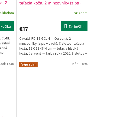
a, 2
teľacia koža, 2 mincovníky (zips +
iečinky
cvok), 8 slotov + 3 priehradky
Skladom
Skladom
 košíka
Do košíka
€17
GCL-NL
Cavaldi RD-12-GCL-4 — červená, 2
valitný
mincovníky (zips + cvok), 8 slotov, teľacia
denné
koža, 17 € 18×9×4 cm — teľacia hladká
sk.
koža, červená — farba roka 2026. 8 slotov +
3 priehradky na...
Kód:
1746
Kód:
1694
Výpredaj