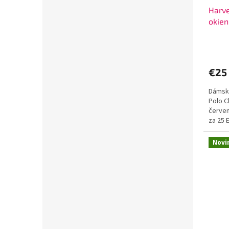
Harve
okien
sloto
€25
Dámska
Polo C
červen
za 25 
Novi