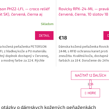
son PH22-LFL — croco reliéf
Rovicky RPX-24-ML — pravá
át SK), červená, čierna aj
červená, čierna, 10 slotov 18
á dámska peňaženka, 5 slotov
Skladom
DETAIL
€18
a kožená peňaženka PETERSON
Dámska kožená peňaženka Rovick
FL z hladkej kože a PU materiálu.
24-ML s RFID ochranou kariet proti
tný doplnok dostupný v červenej,
zneužitiu. Kvalitná koža, dostupná 
j a modrej farbe za 22 €. Rýchle
farbách za 18 €. Doručenie do 24 h
nie.
NAČÍTAŤ 12 ĎALŠÍCH
S
1
6
O
t
r
v
HORE
á
l
n
á
k
d
é otázky o dámskych kožených peňaženkách
o