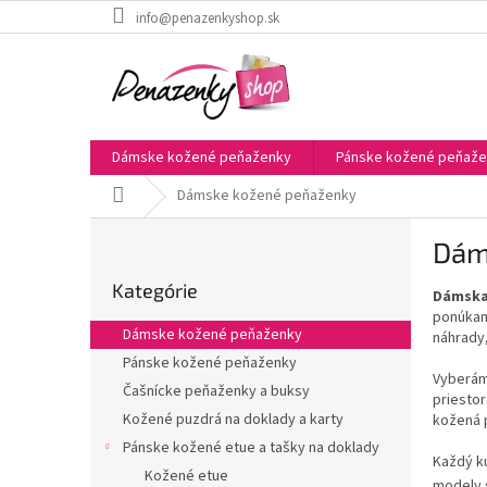
Prejsť
info@penazenkyshop.sk
na
obsah
Dámske kožené peňaženky
Pánske kožené peňaž
Domov
Dámske kožené peňaženky
B
Dám
o
Preskočiť
č
Kategórie
kategórie
Dámska 
n
ponúka
ý
Dámske kožené peňaženky
náhrady,
p
Pánske kožené peňaženky
a
Vyberám
Čašnícke peňaženky a buksy
n
priestor
e
Kožené puzdrá na doklady a karty
kožená 
l
Pánske kožené etue a tašky na doklady
Každý ku
Kožené etue
modely 