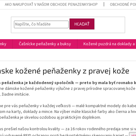
AKO NAKUPOVAŤ V NAŠOM OBCHODE PENAZENKYSHOP
OBCHODNÉ POD
HĽADAŤ
enky
Čašnícke peňaženky a buksy
Kožené puzdrá na doklady a 
ske kožené peňaženky z pravej kože
peňaženka je každodenný spoločník — preto by mala byť rovnako k
me
dámske kožené peňaženky výlučne z pravej prírodne spracovanej kože
 žiadne imitácie.
e pre vás peňaženky v každej veľkosti —
malé kompaktné
modely do kabe
om na karty, doklady a mince. Na výber máte klasické farby ako
čierna a h
peňaženka
je skvelou ozdobou aj praktickým doplnkom.
s prešiel našou kontrolou kvality — za 16 rokov rodinného predaja sme si
sú vybavené
RFID ochranou
proti bezkontaktnému skenovaniu kariet —
vi