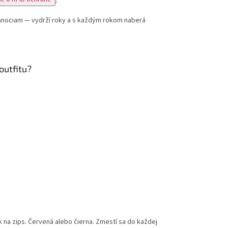
anociam — vydrží roky a s každým rokom naberá
outfitu?
k na zips. Červená alebo čierna. Zmestí sa do každej