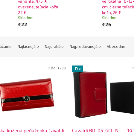
varianta, 4/5 ★
vertikálna 10×13
overené, teľacia koža
cm, čierna teľaci
22 €
koža, 26 €
Skladom
Skladom
€22
€26
účame
Najlacnejšie
Najdrahšie
Najpredávanejšie
Abecedne
Kód:
1788
Tip
ka kožená peňaženka Cavaldi
Cavaldi RD-05-GCL-NL — 14 s