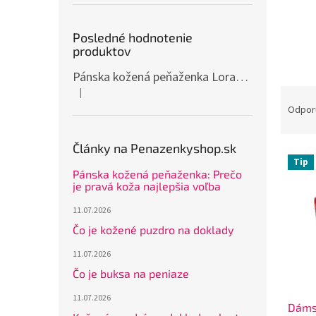
Posledné hodnotenie
produktov
Pánska kožená peňaženka Loranzo R-292 — 10 slotov, mincovník na zips
R
|
Hodnotenie produktu je 5 z 5 hviezdičiek.
a
Odpor
d
e
Články na Penazenkyshop.sk
V
n
Tip
ý
i
Pánska kožená peňaženka: Prečo
p
e
je pravá koža najlepšia voľba
i
p
11.07.2026
s
r
Čo je kožené puzdro na doklady
p
o
r
d
11.07.2026
o
u
Čo je buksa na peniaze
d
k
u
t
11.07.2026
Dáms
k
o