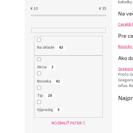
kabelky.
€
10
€
35
Na ve
Cavaldi 
Pre c
Rovicky 
Na sklade
63
Ako d
Akcia
1
Gregorio
Prečo G
Gregori
Novinka
41
niťou. 
Tip
20
Najpr
Výpredaj
5
ROZBALIŤ FILTER