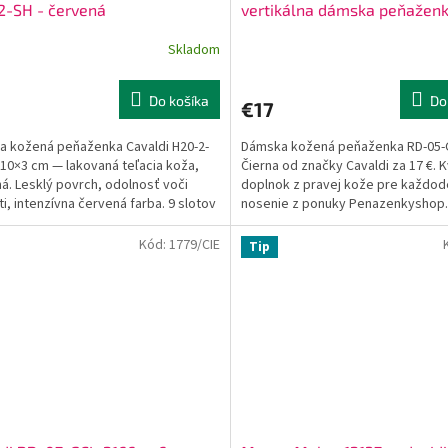
2-SH - červená
vertikálna dámska peňaženk
mincovníky + 4 dokladové pr
Skladom
Do košíka
Do
€17
 kožená peňaženka Cavaldi H20-2-
Dámska kožená peňaženka RD-05-
10×3 cm — lakovaná teľacia koža,
Čierna od značky Cavaldi za 17 €. K
á. Lesklý povrch, odolnosť voči
doplnok z pravej kože pre každo
ti, intenzívna červená farba. 9 slotov
nosenie z ponuky Penazenkyshop.
ehradky na...
Kód:
1779/CIE
Tip