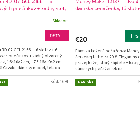
di RD-07-GCL-2166 — 6
Money Maker 12137 — dvojdi
vých priečinkov + zadný slot,
dámska peňaženka, 16 sloto
nší Cavaldi 2 cm, červená aj
priehradiek, červená teľacia
Skladom
a
DETAIL
Do
€20
i RD-07-GCL-2166 — 6 slotov + 6
Dámska kožená peňaženka Money
ých priečinkov + zadný otvorený
červenej farbe za 20 €. Elegantný 
nok, 16×10×2 cm, 17 € 16×10×2 cm —
pravej kože, ktorý nájdete v kateg
ší Cavaldi dámsky model, teľacia
dámskych peňaženiek na
 koža, červená...
Penazenkyshop.sk.
Kód:
1691
nka
Novinka