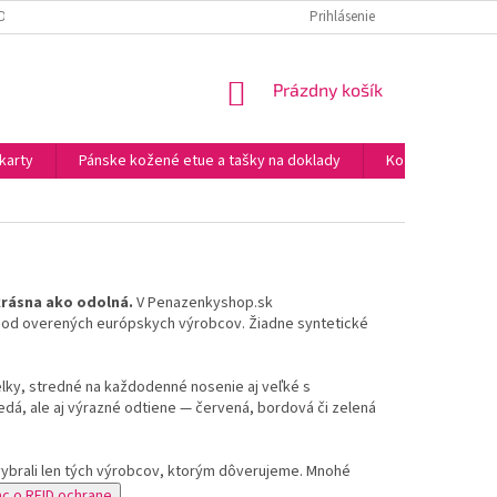
MIENKY A ÚDAJE A ESHOPE.
PODMIENKY OCHRANY OSOBNÝCH ÚDAJOV
Prihlásenie
NÁKUPNÝ
Prázdny košík
KOŠÍK
karty
Pánske kožené etue a tašky na doklady
Kožené opasky
rásna ako odolná.
V Penazenkyshop.sk
od overených európskych výrobcov. Žiadne syntetické
lky,
stredné
na každodenné nosenie aj
veľké
s
nedá
, ale aj výrazné odtiene —
červená, bordová či zelená
 vybrali len tých výrobcov, ktorým dôverujeme. Mnohé
ac o RFID ochrane
.