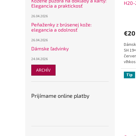
Kožené puzdrá na doklady a karty:
H20-
t
v
Elegancia a praktickosť
o
26.04.2026
v
Peňaženky z brúsenej kože:
elegancia a odolnosť
€20
26.04.2026
Dámska
Dámske ľadvinky
SH 19×
červen
24.04.2026
vlhkos
+ 3 pri
ARCHÍV
Tip
Prijímame online platby