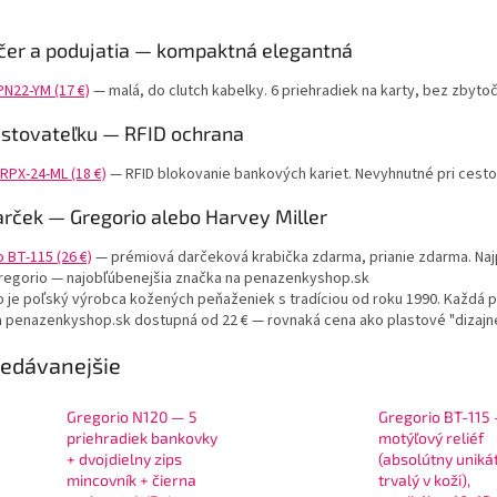
čer a podujatia — kompaktná elegantná
PN22-YM (17 €)
— malá, do clutch kabelky. 6 priehradiek na karty, bez zbyt
estovateľku — RFID ochrana
RPX-24-ML (18 €)
— RFID blokovanie bankových kariet. Nevyhnutné pri cestov
arček — Gregorio alebo Harvey Miller
 BT-115 (26 €)
— prémiová darčeková krabička zdarma, prianie zdarma. Naj
regorio — najobľúbenejšia značka na penazenkyshop.sk
o je poľský výrobca kožených peňaženiek s tradíciou od roku 1990. Každá 
Na penazenkyshop.sk dostupná od 22 € — rovnaká cena ako plastové "dizaj
edávanejšie
Gregorio N120 — 5
Gregorio BT-115
priehradiek bankovky
motýľový reliéf
+ dvojdielny zips
(absolútny unikát
mincovník + čierna
trvalý v koži),