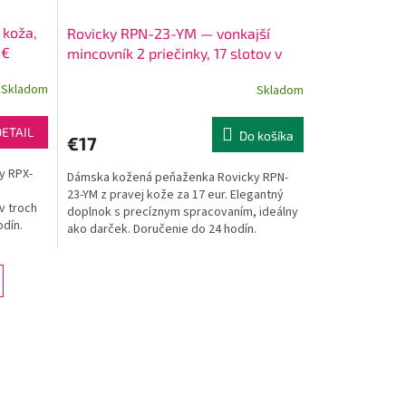
 koža,
Rovicky RPN-23-YM — vonkajší
 €
mincovník 2 priečinky, 17 slotov v
14×9 cm, reliéfna lakovaná koža
Skladom
Skladom
červená
DETAIL
Do košíka
€17
y RPX-
Dámska kožená peňaženka Rovicky RPN-
23-YM z pravej kože za 17 eur. Elegantný
v troch
doplnok s precíznym spracovaním, ideálny
odín.
ako darček. Doručenie do 24 hodín.